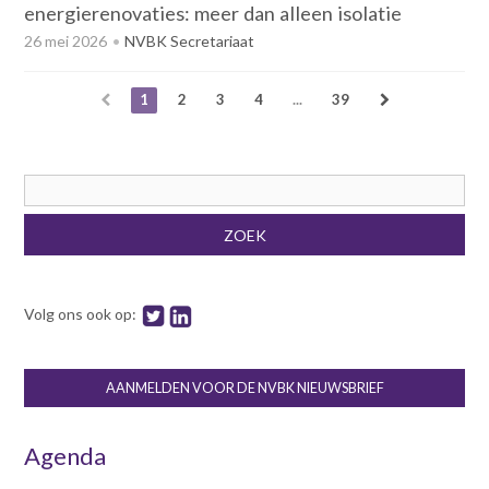
energierenovaties: meer dan alleen isolatie
26 mei 2026
NVBK Secretariaat
1
2
3
4
...
39
Zoekveld
ZOEK
Volg ons ook op:
AANMELDEN VOOR DE NVBK NIEUWSBRIEF
Agenda