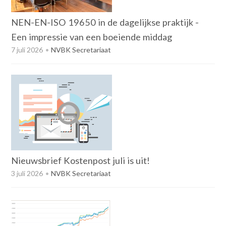
n
t
NEN-EN-ISO 19650 in de dagelijkse praktijk -
e
Een impressie van een boeiende middag
n
t
7 juli 2026
NVBK Secretariaat
Nieuwsbrief Kostenpost juli is uit!
3 juli 2026
NVBK Secretariaat