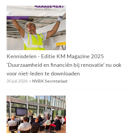
Inloggen mijn NVBK
v
i
g
Contact
a
t
i
o
Zoek
n
Kennisdelen - Editie KM Magazine 2025
J
u
'Duurzaamheid en financiën bij renovatie' nu ook
m
voor niet-leden te downloaden
Inloggen
p
30 juli 2026
NVBK Secretariaat
t
o
m
a
i
n
c
o