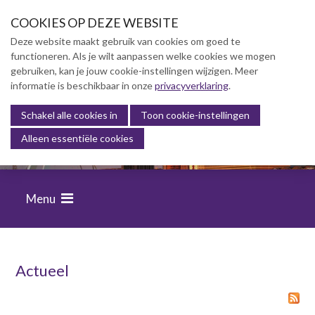
S
COOKIES OP DEZE WEBSITE
l
a
Deze website maakt gebruik van cookies om goed te
l
functioneren. Als je wilt aanpassen welke cookies we mogen
Over NVBK
i
gebruiken, kan je jouw cookie-instellingen wijzigen. Meer
n
informatie is beschikbaar in onze
NVBK Leden
privacyverklaring
.
k
s
Schakel alle cookies in
Lidmaatschap
Toon cookie-instellingen
FINANCIËLE BEHEERSING VAN
o
Alleen essentiële cookies
BOUWPROJECTEN
Kennisbank
v
e
Opleiding & Carrière
r
Menu
J
Partners
u
m
Actualiteit
p
t
Actueel
o
Contact
n
a