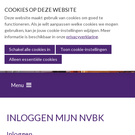
S
COOKIES OP DEZE WEBSITE
l
a
Deze website maakt gebruik van cookies om goed te
l
functioneren. Als je wilt aanpassen welke cookies we mogen
Over NVBK
i
gebruiken, kan je jouw cookie-instellingen wijzigen. Meer
n
informatie is beschikbaar in onze
NVBK Leden
privacyverklaring
.
k
s
Schakel alle cookies in
Lidmaatschap
Toon cookie-instellingen
FINANCIËLE BEHEERSING VAN
o
Alleen essentiële cookies
BOUWPROJECTEN
Kennisbank
v
e
Opleiding & Carrière
r
Menu
J
Partners
u
m
Actualiteit
p
t
INLOGGEN MIJN NVBK
o
Contact
n
Inloggen
a