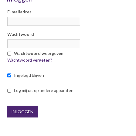
Inloggen mijn NVBK
v
i
E-mailadres
g
Contact
a
t
Wachtwoord
i
o
Zoek
n
Wachtwoord weergeven
J
Wachtwoord vergeten?
u
m
Ingelogd blijven
Inloggen
p
t
Log mij uit op andere apparaten
o
m
a
i
INLOGGEN
n
c
o