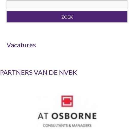
n
t
Zoekveld
e
ZOEK
n
t
Vacatures
PARTNERS VAN DE NVBK