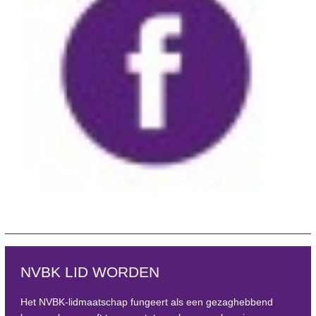
NVBK LID WORDEN
Het NVBK-lidmaatschap fungeert als een gezaghebbend