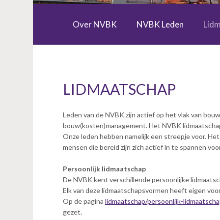
v
i
Over NVBK
NVBK Leden
Lid
g
Zoek een kostendeskundige
Specialist Interest Groups (SIG)
a
t
i
o
n
LIDMAATSCHAP
J
u
Leden van de NVBK zijn actief op het vlak van bo
m
bouw(kosten)management. Het NVBK lidmaatschap
p
Onze leden hebben namelijk een streepje voor. Het
t
mensen die bereid zijn zich actief in te spannen vo
o
m
Persoonlijk lidmaatschap
a
De NVBK kent verschillende persoonlijke lidmaatsch
i
Elk van deze lidmaatschapsvormen heeft eigen voor
n
Op de pagina
lidmaatschap/persoonlijk-lidmaatsch
c
gezet.
o