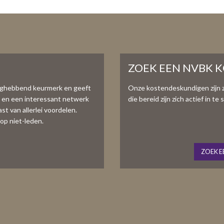
ZOEK EEN NVBK 
aghebbend keurmerk en geeft
Onze kostendeskundigen zijn 
e en een interessant netwerk
die bereid zijn zich actief in 
t van allerlei voordelen.
op niet-leden.
ZOEK E