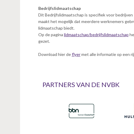
n
Bedrijfslidmaatschap
t
Dit Bedrijfslidmaatschap is specifiek voor bedrijv
e
maakt het mogelijk dat meerdere werknemers gebru
n
lidmaatschap biedt.
t
Op de pagina
lidmaatschap/bedrijfslidmaatschap
he
gezet.
Download hier de
flyer
met alle informatie op een rij
PARTNERS VAN DE NVBK