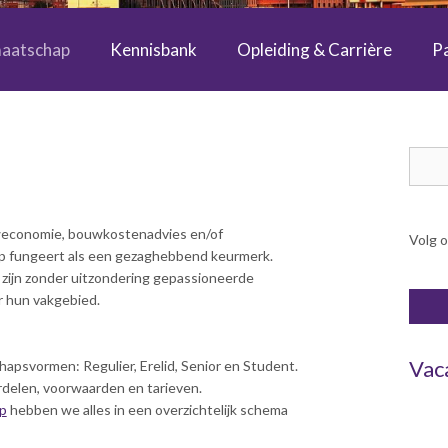
maatschap
Kennisbank
Opleiding & Carrière
P
Dag van de Bouwkosten 2025
Magazine Kostenmanagement Bouw & Infra (KM)
Boek Levensduurkosten – Slim investeren, lang profiteren
Dag van de Bouwkostendeskundige 2024
Dag van de Bouwkostendeskundige - 2 november 2023
Vernieuwde boek Bouwkostenmanagement
Publicatiereeks levensduurkosten
Columns Bernd Karstenberg
Beroepscompetentie profielen
Zoe
uweconomie, bouwkostenadvies en/of
Volg 
 fungeert als een gezaghebbend keurmerk.
 zijn zonder uitzondering gepassioneerde
or hun vakgebied.
Vac
apsvormen: Regulier, Erelid, Senior en Student.
delen, voorwaarden en tarieven.
ap
hebben we alles in een overzichtelijk schema