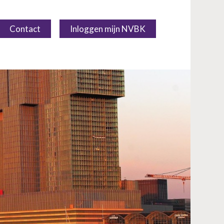
Contact
Inloggen mijn NVBK
Over NVBK
NVBK Leden
Lidmaatschap
Lidmaatschap
Persoonlijk lidmaatschap
Bedrijfslidmaatschap
Aanmeldformulier
Opzeggen
Kennisbank
Opleiding & Carrière