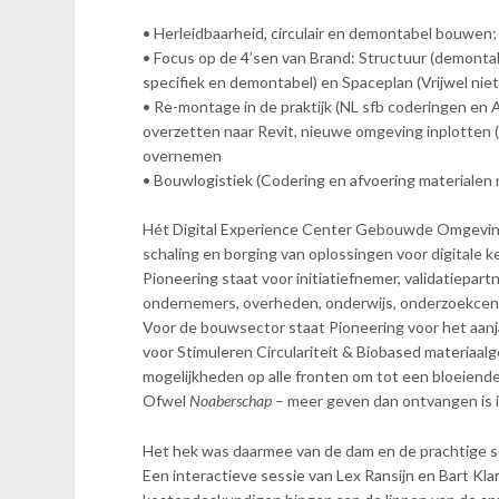
• Herleidbaarheid, circulair en demontabel bouwen;
• Focus op de 4’sen van Brand: Structuur (demontabe
specifiek en demontabel) en Spaceplan (Vrijwel nie
• Re-montage in de praktijk (NL sfb coderingen en 
overzetten naar Revit, nieuwe omgeving inplotten (
overnemen
• Bouwlogistiek (Codering en afvoering materialen 
Hét Digital Experience Center Gebouwde Omgeving v
schaling en borging van oplossingen voor digitale
Pioneering staat voor initiatiefnemer, validatiepar
ondernemers, overheden, onderwijs, onderzoekc
Voor de bouwsector staat Pioneering voor het aanjag
voor Stimuleren Circulariteit & Biobased materiaalge
mogelijkheden op alle fronten om tot een bloeien
Ofwel
Noaberschap
– meer geven dan ontvangen is 
Het hek was daarmee van de dam en de prachtige 
Een interactieve sessie van Lex Ransijn en Bart Kla