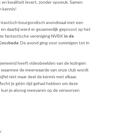
t en kwaliteit levert, zonder opsmuk. Samen
n kennis!
antastisch bourgondisch avondmaal met een
je en daarbij werd er gezamenlijk geproost op het
nze fantastische vereniging NVBK
in de
 Enschede
. De avond ging voor sommigen tot in
 gemeend heeft videobeelden van de lezingen
n, waarmee de meerwaarde van onze club wordt
jfel niet maar deel de kennis met elkaar.
Mocht je géén tijd gehad hebben om deze
en kun je alsnog meevaren op de verworven
v