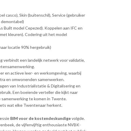
l casco), Skin (buitenschil), Service (gebruiker
t demontabel)
As Built model Cepezed). Koppelen aan IFC en
met kleuren). Codering uit het model
naar locatie 90% hergebruik)
erbindt een landelijk netwerk voor validatie,
 ketensamenwerking.
tner en actieve leer- en werkomgeving, waarbij
entra en omwonenden samenwerken.
en van Industrialistatie & Digitalisering en
bruik. Een boeiende verteller die kijkt naar
de samenwerking te komen in Twente.
iets wat elke Twentenaar herkent.
sessie
BIM voor de kostendeskundige
volgde.
renbeek, de vijfenvijftig enthousiaste NVBK-