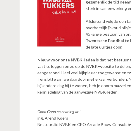
gezamenlijk de tijd neem
sterk in samenwerking e
Afsluitend volgde een f
overheerlijk ijskoud pils
45-jarige bestaan van o
Twentsche Foodhal te
de late uurtjes door.
Nieuw voor onze NVBK-leden
is dat het bestuur
vast te leggen en ze op de NVBK-website te dele
aangetoond. Heel veel kijkplezier toegewenst en twi
Tenslotte zijn we daardoor met elkaar verbonden. 
bijzondere dag bij te wonen, heb je enorm mazzel 
kennisdeling van de aanwezige NVBK-leden.
Good Goan en heaning an!
ing. Arend Koers
Bestuurslid NVBK en CEO Arcade Bouw Consult b