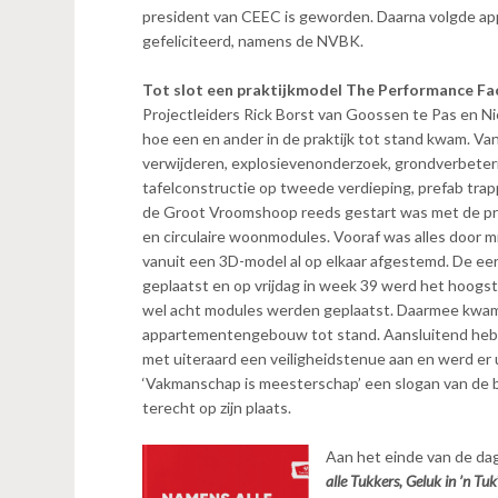
president van CEEC is geworden. Daarna volgde ap
gefeliciteerd, namens de NVBK.
Tot slot een praktijkmodel The Performance Fa
Projectleiders Rick Borst van Goossen te Pas en 
hoe een en ander in de praktijk tot stand kwam. Va
verwijderen, explosievenonderzoek, grondverbeteri
tafelconstructie op tweede verdieping, prefab trap
de Groot Vroomshoop reeds gestart was met de pr
en circulaire woonmodules. Vooraf was alles door 
vanuit een 3D-model al op elkaar afgestemd. De e
geplaatst en op vrijdag in week 39 werd het hoogs
wel acht modules werden geplaatst. Daarmee kwa
appartementengebouw tot stand. Aansluitend heb
met uiteraard een veiligheidstenue aan en werd er 
‘Vakmanschap is meesterschap’ een slogan van de b
terecht op zijn plaats.
Aan het einde van de dag
alle Tukkers, Geluk in ’n Tuk