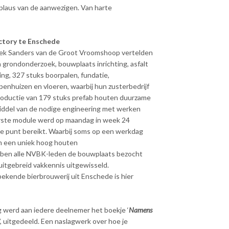
plaus van de aanwezigen. Van harte
ctory te Enschede
Niek Sanders van de Groot Vroomshoop vertelden
n grondonderzoek, bouwplaats inrichting, asfalt
ng, 327 stuks boorpalen, fundatie,
penhuizen en vloeren, waarbij hun zusterbedrijf
oductie van 179 stuks prefab houten duurzame
middel van de nodige engineering met werken
erste module werd op maandag in week 24
te punt bereikt. Waarbij soms op een werkdag
m een uniek hoog houten
ben alle NVBK-leden de bouwplaats bezocht
uitgebreid vakkennis uitgewisseld.
ekende bierbrouwerij uit Enschede is hier
 werd aan iedere deelnemer het boekje ‘
Namens
’, uitgedeeld. Een naslagwerk over hoe je