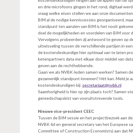
kostendeskundigen hingen aan de lippen van de sp
en drie microfoons gingen in het rond, digitaal we
vraag welke eisen stellen we aan onze documente
BIM al de nodige kennissessies georganiseerd, maa
standpunt ten aanzien van BIM is het nooit gekome
doel de mogelijkheden en voordelen van BIM voor d
Vervolgens probeerden zij antwoord te geven op de
uitwisseling tussen de verschillende partijen in 
de kostendeskundige hier optimaal van te laten profi
ketenpartners data met elkaar door middel van dat
geven aan de rechthebbende.
Gaan we als NVBK-leden samen werken? Samen del
gezamenlijk standpunt innemen? Hét kan. Meld je 
kostendeskundigen bij:
secretariaat@nvbk.nl
Saamhorigheid is hier op zijn plaats toch? Samen s
gereedschapskist van vooruitstrevende tools.
Nieuwe vice-president CEEC
Tussen de BIM sessie en het projectbezoek aan d
NVBK-lid en general secretary van het Europese 
Committee of Construction Economists) aan dat NVB