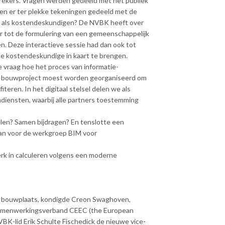
rekers. Vragen werden gedeeld met het publiek
rden er ter plekke tekeningen gedeeld met de
n als kostendeskundigen? De NVBK heeft over
r tot de formulering van een gemeenschappelijk
n. Deze interactieve sessie had dan ook tot
e kostendeskundige in kaart te brengen.
 vraag hoe het proces van informatie-
een bouwproject moest worden georganiseerd om
teren. In het digitaal stelsel delen we als
adiensten, waarbij alle partners toestemming
en? Samen bijdragen? En tenslotte een
aan voor de werkgroep BIM voor
terk in calculeren volgens een moderne
e bouwplaats, kondigde Creon Swaghoven,
samenwerkingsverband CEEC (the European
K-lid Erik Schulte Fischedick de nieuwe vice-