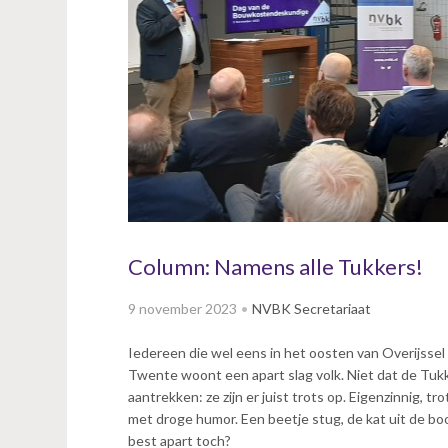
v
i
g
a
t
i
o
n
J
u
m
p
Column: Namens alle Tukkers!
t
o
9 november 2023
NVBK Secretariaat
m
a
Iedereen die wel eens in het oosten van Overijssel
i
Twente woont een apart slag volk. Niet dat de Tukk
n
aantrekken: ze zijn er juist trots op. Eigenzinnig,
c
met droge humor. Een beetje stug, de kat uit de boom
o
best apart toch?