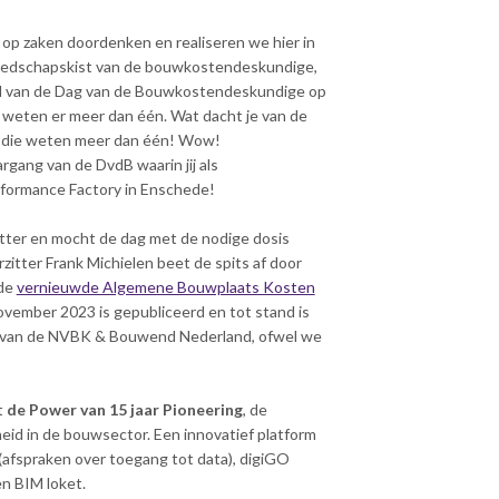
op zaken doordenken en realiseren we hier in
eedschapskist van de bouwkostendeskundige,
ad van de Dag van de Bouwkostendeskundige op
weten er meer dan één. Wat dacht je van de
, die weten meer dan één! Wow!
rgang van de DvdB waarin jij als
rformance Factory in Enschede!
itter en mocht de dag met de nodige dosis
zitter Frank Michielen beet de spits af door
 de
vernieuwde Algemene Bouwplaats Kosten
november 2023 is gepubliceerd en tot stand is
 van de NVBK & Bouwend Nederland, ofwel we
t
de Power van 15 jaar Pioneering
, de
d in de bouwsector. Een innovatief platform
fspraken over toegang tot data), digiGO
n BIM loket.