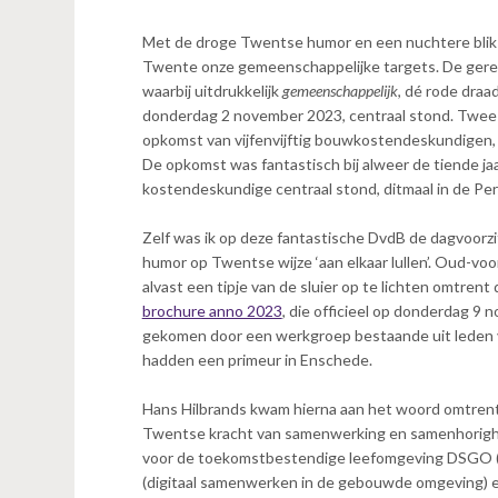
n
t
Met de droge Twentse humor en een nuchtere blik 
e
Twente onze gemeenschappelijke targets. De ger
n
waarbij uitdrukkelijk
gemeenschappelijk
, dé rode dra
t
donderdag 2 november 2023, centraal stond. Twee 
opkomst van vijfenvijftig bouwkostendeskundigen
De opkomst was fantastisch bij alweer de tiende jaa
kostendeskundige centraal stond, ditmaal in de Pe
Zelf was ik op deze fantastische DvdB de dagvoorz
humor op Twentse wijze ‘aan elkaar lullen’. Oud-voor
alvast een tipje van de sluier op te lichten omtrent
brochure anno 2023
, die officieel op donderdag 9 
gekomen door een werkgroep bestaande uit leden
hadden een primeur in Enschede.
Hans Hilbrands kwam hierna aan het woord omtren
Twentse kracht van samenwerking en samenhorighei
voor de toekomstbestendige leefomgeving DSGO (a
(digitaal samenwerken in de gebouwde omgeving) e