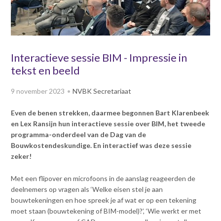
v
Dag van de
i
Bouwkostendeskundige 2024
g
Dag van de
a
Bouwkostendeskundige - 2
t
Interactieve sessie BIM - Impressie in
november 2023
i
tekst en beeld
Vernieuwde boek
o
Bouwkostenmanagement
n
9 november 2023
NVBK Secretariaat
J
Publicatiereeks
levensduurkosten
u
Even de benen strekken, daarmee begonnen Bart Klarenbeek
m
Nieuwsbrieven
en Lex Ransijn hun interactieve sessie over BIM, het tweede
p
Nieuwsarchief
programma-onderdeel van de Dag van de
t
Bouwkostendeskundige. En interactief was deze sessie
Opleiding & Carrière
o
Artikelen
zeker!
m
Verenigingsdocumenten
Partners
a
Met een flipover en microfoons in de aanslag reageerden de
Columns Bernd Karstenberg
i
Actualiteit
deelnemers op vragen als ‘Welke eisen stel je aan
n
bouwtekeningen en hoe spreek je af wat er op een tekening
c
moet staan (bouwtekening of BIM-model)?’, ‘Wie werkt er met
o