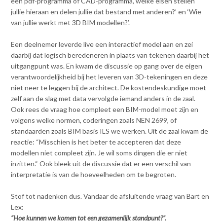
een pdf-programma of CAD-programma, welke eisen stellen
Contact
n
jullie hieraan en delen jullie dat bestand met anderen?’ en ‘Wie
t
van jullie werkt met 3D BIM modellen?’.
e
Inloggen mijn NVBK
n
Een deelnemer leverde live een interactief model aan en zei
t
daarbij dat logisch beredeneren in plaats van tekenen daarbij het
Contact
uitgangpunt was. En kwam de discussie op gang over de eigen
verantwoordelijkheid bij het leveren van 3D-tekeningen en deze
niet neer te leggen bij de architect. De kostendeskundige moet
zelf aan de slag met data vervolgde iemand anders in de zaal.
Zoek
Ook rees de vraag hoe compleet een BIM-model moet zijn en
volgens welke normen, coderingen zoals NEN 2699, of
standaarden zoals BIM basis ILS we werken. Uit de zaal kwam de
reactie: “Misschien is het beter te accepteren dat deze
Inloggen
modellen niet compleet zijn. Je wil soms dingen die er niet
inzitten.“ Ook bleek uit de discussie dat er een verschil van
interpretatie is van de hoeveelheden om te begroten.
Stof tot nadenken dus. Vandaar de afsluitende vraag van Bart en
Lex:
“Hoe kunnen we komen tot een gezamenlijk standpunt?”.