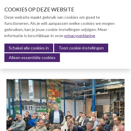
S
COOKIES OP DEZE WEBSITE
l
a
Deze website maakt gebruik van cookies om goed te
l
functioneren. Als je wilt aanpassen welke cookies we mogen
Over NVBK
i
gebruiken, kan je jouw cookie-instellingen wijzigen. Meer
n
informatie is beschikbaar in onze
NVBK Leden
privacyverklaring
.
k
s
Schakel alle cookies in
Lidmaatschap
Toon cookie-instellingen
Menu
o
Alleen essentiële cookies
Kennisbank
v
e
Kennisbank
r
Dag van de Bouwkosten 2025
J
Magazine
u
Kostenmanagement Bouw &
m
Infra (KM)
p
ABK-model 2023
t
o
Boek Levensduurkosten –
n
Slim investeren, lang
profiteren
a