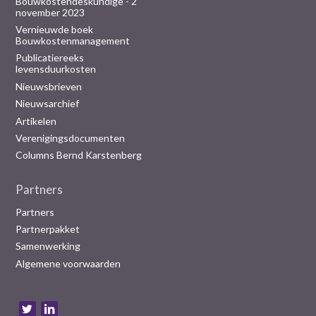
Bouwkostendeskundige - 2
november 2023
Vernieuwde boek
Bouwkostenmanagement
Publicatiereeks
levensduurkosten
Nieuwsbrieven
Nieuwsarchief
Artikelen
Verenigingsdocumenten
Columns Bernd Karstenberg
Partners
Partners
Partnerpakket
Samenwerking
Algemene voorwaarden
B