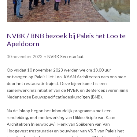
v
Dag van de
i
Bouwkostendeskundige 2024
g
Dag van de
a
Bouwkostendeskundige - 2
t
NVBK / BNB bezoek bij Paleis het Loo te
november 2023
i
Apeldoorn
Vernieuwde boek
o
Bouwkostenmanagement
n
30 november 2023
NVBK Secretariaat
J
Publicatiereeks
levensduurkosten
u
Op vrijdag 10 november 2023 werden we om 13.00 uur
m
Nieuwsbrieven
ontvangen op Paleis Het Loo. KAAN Architecten nam ons mee
p
Nieuwsarchief
door het restauratietraject. Deze bijeenkomst is een
t
samenwerkingsinitiatief van de NVBK en de Beroepsvereniging
Opleiding & Carrière
o
Artikelen
Nederlandse Bouwspecificatiedeskundigen (BNB).
m
Verenigingsdocumenten
Partners
a
Na de inloop begon het inhoudelijk programma met een
Columns Bernd Karstenberg
i
Actualiteit
rondleiding, met medewerking van Dikkie Scipio van Kaan
n
Architekten (nieuwbouw), Henk van Spijkeren van Van
c
Hoogevest (restauratie) en bouwheer van V&T van Paleis het
o