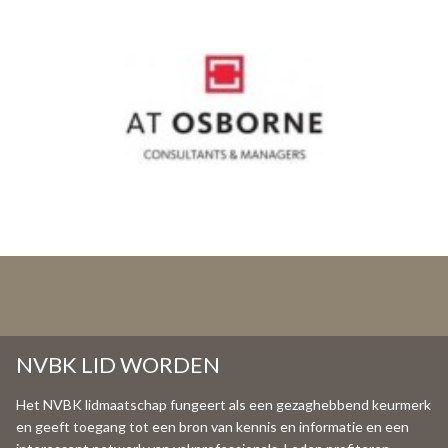
NVBK LID WORDEN
Het NVBK lidmaatschap fungeert als een gezaghebbend keurmerk
en geeft toegang tot een bron van kennis en informatie en een