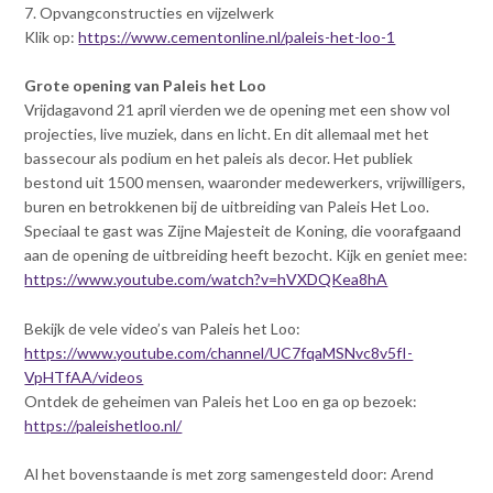
7. Opvangconstructies en vijzelwerk
Klik op:
https://www.cementonline.nl/paleis-het-loo-1
Grote opening van Paleis het Loo
Vrijdagavond 21 april vierden we de opening met een show vol
projecties, live muziek, dans en licht. En dit allemaal met het
bassecour als podium en het paleis als decor. Het publiek
bestond uit 1500 mensen, waaronder medewerkers, vrijwilligers,
buren en betrokkenen bij de uitbreiding van Paleis Het Loo.
Speciaal te gast was Zijne Majesteit de Koning, die voorafgaand
aan de opening de uitbreiding heeft bezocht. Kijk en geniet mee:
https://www.youtube.com/watch?v=hVXDQKea8hA
Bekijk de vele video’s van Paleis het Loo:
https://www.youtube.com/channel/UC7fqaMSNvc8v5fI-
VpHTfAA/videos
Ontdek de geheimen van Paleis het Loo en ga op bezoek:
https://paleishetloo.nl/
Al het bovenstaande is met zorg samengesteld door: Arend