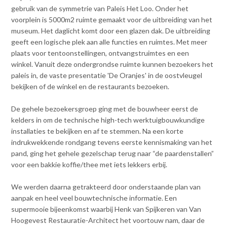
gebruik van de symmetrie van Paleis Het Loo. Onder het
voorplein is 5000m2 ruimte gemaakt voor de uitbreiding van het
museum. Het daglicht komt door een glazen dak. De uitbreiding
geeft een logische plek aan alle functies en ruimtes. Met meer
plaats voor tentoonstellingen, ontvangstruimtes en een
winkel. Vanuit deze ondergrondse ruimte kunnen bezoekers het
paleis in, de vaste presentatie 'De Oranjes' in de oostvleugel
bekijken of de winkel en de restaurants bezoeken.
De gehele bezoekersgroep ging met de bouwheer eerst de
kelders in om de technische high-tech werktuigbouwkundige
installaties te bekijken en af te stemmen. Na een korte
indrukwekkende rondgang tevens eerste kennismaking van het
pand, ging het gehele gezelschap terug naar “de paardenstallen”
voor een bakkie koffie/thee met iets lekkers erbij.
We werden daarna getrakteerd door onderstaande plan van
aanpak en heel veel bouwtechnische informatie. Een
supermooie bijeenkomst waarbij Henk van Spijkeren van Van
Hoogevest Restauratie-Architect het voortouw nam, daar de