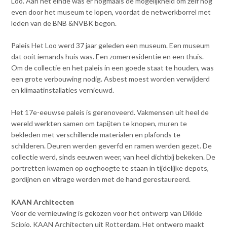
Loo. Aan het einde was er nogmaals de mogelijkheid om zelf nog
Contact
n
even door het museum te lopen, voordat de netwerkborrel met
t
leden van de BNB &NVBK begon.
e
Inloggen mijn NVBK
n
Paleis Het Loo werd 37 jaar geleden een museum. Een museum
t
dat ooit iemands huis was. Een zomerresidentie en een thuis.
Contact
Om de collectie en het paleis in een goede staat te houden, was
een grote verbouwing nodig. Asbest moest worden verwijderd
en klimaatinstallaties vernieuwd.
Zoek
Het 17e-eeuwse paleis is gerenoveerd. Vakmensen uit heel de
wereld werkten samen om tapijten te knopen, muren te
bekleden met verschillende materialen en plafonds te
schilderen. Deuren werden geverfd en ramen werden gezet. De
Inloggen
collectie werd, sinds eeuwen weer, van heel dichtbij bekeken. De
portretten kwamen op ooghoogte te staan in tijdelijke depots,
gordijnen en vitrage werden met de hand gerestaureerd.
KAAN Architecten
Voor de vernieuwing is gekozen voor het ontwerp van Dikkie
Scipio, KAAN Architecten uit Rotterdam. Het ontwerp maakt