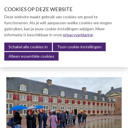
S
COOKIES OP DEZE WEBSITE
l
a
Deze website maakt gebruik van cookies om goed te
l
functioneren. Als je wilt aanpassen welke cookies we mogen
Over NVBK
i
gebruiken, kan je jouw cookie-instellingen wijzigen. Meer
n
informatie is beschikbaar in onze
NVBK Leden
privacyverklaring
.
k
s
Schakel alle cookies in
Lidmaatschap
Toon cookie-instellingen
Menu
o
Alleen essentiële cookies
Kennisbank
v
e
Kennisbank
r
Dag van de Bouwkosten 2025
J
Magazine
u
Kostenmanagement Bouw &
m
Infra (KM)
p
ABK-model 2023
t
o
Boek Levensduurkosten –
n
Slim investeren, lang
profiteren
a