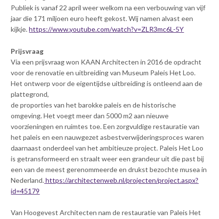
Publiek is vanaf 22 april weer welkom na een verbouwing van vijf
jaar die 171 miljoen euro heeft gekost. Wij namen alvast een
kijkje.
https://www.youtube.com/watch?v=ZLR3mc6L-5Y
Prijsvraag
Via een prijsvraag won KAAN Architecten in 2016 de opdracht
voor de renovatie en uitbreiding van Museum Paleis Het Loo.
Het ontwerp voor de eigentijdse uitbreiding is ontleend aan de
plattegrond,
de proporties van het barokke paleis en de historische
omgeving. Het voegt meer dan 5000 m2 aan nieuwe
voorzieningen en ruimtes toe. Een zorgvuldige restauratie van
het paleis en een nauwgezet asbestverwijderingsproces waren
daarnaast onderdeel van het ambitieuze project. Paleis Het Loo
is getransformeerd en straalt weer een grandeur uit die past bij
een van de meest gerenommeerde en drukst bezochte musea in
Nederland.
https://architectenweb.nl/projecten/project.aspx?
id=45179
Van Hoogevest Architecten nam de restauratie van Paleis Het