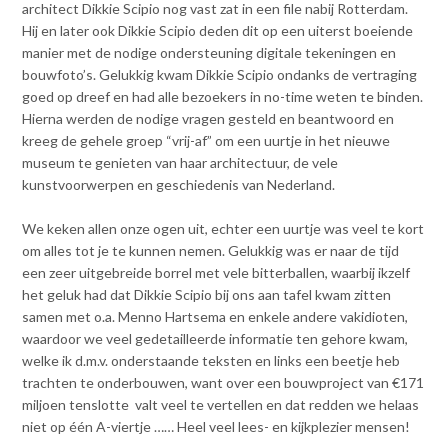
architect Dikkie Scipio nog vast zat in een file nabij Rotterdam.
Hij en later ook Dikkie Scipio deden dit op een uiterst boeiende
manier met de nodige ondersteuning digitale tekeningen en
bouwfoto’s. Gelukkig kwam Dikkie Scipio ondanks de vertraging
goed op dreef en had alle bezoekers in no-time weten te binden.
Hierna werden de nodige vragen gesteld en beantwoord en
kreeg de gehele groep “vrij-af” om een uurtje in het nieuwe
museum te genieten van haar architectuur, de vele
kunstvoorwerpen en geschiedenis van Nederland.
We keken allen onze ogen uit, echter een uurtje was veel te kort
om alles tot je te kunnen nemen. Gelukkig was er naar de tijd
een zeer uitgebreide borrel met vele bitterballen, waarbij ikzelf
het geluk had dat Dikkie Scipio bij ons aan tafel kwam zitten
samen met o.a. Menno Hartsema en enkele andere vakidioten,
waardoor we veel gedetailleerde informatie ten gehore kwam,
welke ik d.m.v. onderstaande teksten en links een beetje heb
trachten te onderbouwen, want over een bouwproject van €171
miljoen tenslotte valt veel te vertellen en dat redden we helaas
niet op één A-viertje …… Heel veel lees- en kijkplezier mensen!