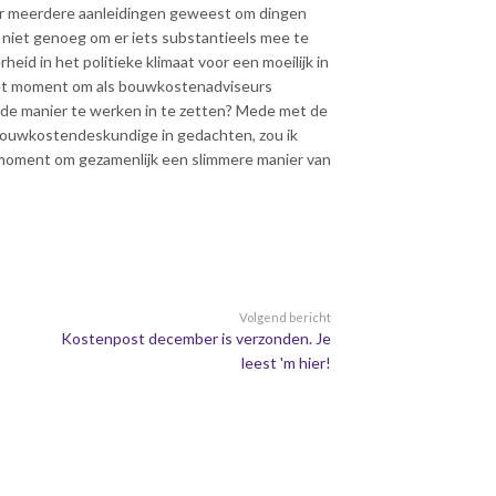
 er meerdere aanleidingen geweest om dingen
ch niet genoeg om er iets substantieels mee te
id in het politieke klimaat voor een moeilijk in
 het moment om als bouwkostenadviseurs
rde manier te werken in te zetten? Mede met de
 Bouwkostendeskundige in gedachten, zou ik
t moment om gezamenlijk een slimmere manier van
Volgend bericht
Kostenpost december is verzonden. Je
leest 'm hier!