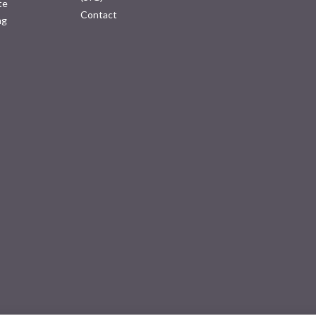
te
Contact
ng