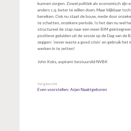
kunnen zorgen. Zowel politiek als economisch zijn
anders c.q. beter te willen doen. Maar blijkbaar to
bereiken. Ook nu staat de bouw, mede door onzekerhe
te schatten, onzekere periode. Is het dan nu wel
structureel de stap naar een meer BIM geïntegree
positieve geluiden uit de sessie op de Dag van de
zeggen: ’never waste a good crisis’ en gebruik he
werken in te zetten!
John Koks, aspirant-bestuurslid NVBK
Vorig bericht
Even voorstellen: Arjan Naaktgeboren