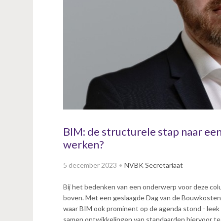
v
i
g
a
t
i
o
n
J
u
m
p
BIM: de structurele stap naar ee
t
werken?
o
m
5 december 2023
NVBK Secretariaat
a
i
Bij het bedenken van een onderwerp voor deze col
n
boven. Met een geslaagde Dag van de Bouwkostende
c
waar BIM ook prominent op de agenda stond - leek
o
samen ontwikkelingen van standaarden hiervoor te p