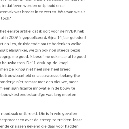
, initiatieven worden ontplooid en al
tenvak wat breder in te zetten. Waarvan we als
 toch?
et eerste artikel dat ik ooit voor de NVBK heb
 in 2009 is gepubliceerd. Bijna 14 jaar geleden!
 Bart en Lex, drukdoende om te bedenken welke
g belangrijker, we zijn ook nog steeds bezig
begrijp me goed, ik besef me ook maar al te goed
n bouwkosten. De ‘1-druk-op-de-knop’
n zie ik nog niet heel snel heel breed
 betrouwbaarheid en accuratesse belangrijke
erander je niet zomaar met een nieuwe, meer
om een significante innovatie in de bouw te
ele bouwkostendeskundige wat lang moeten
noodzaak ontbreekt. Die is in vele gevallen
derprocessen over de streep te trekken. Maar
oende crisissen gekend die daar voor hadden