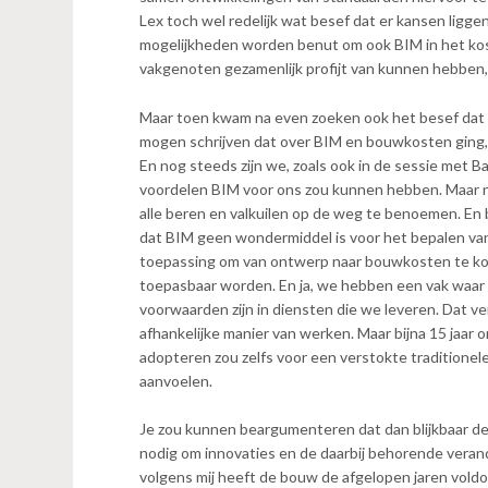
n
Lex toch wel redelijk wat besef dat er kansen liggen
t
mogelijkheden worden benut om ook BIM in het kos
e
vakgenoten gezamenlijk profijt van kunnen hebben,
n
t
Maar toen kwam na even zoeken ook het besef dat h
mogen schrijven dat over BIM en bouwkosten ging, al
En nog steeds zijn we, zoals ook in de sessie met
voordelen BIM voor ons zou kunnen hebben. Maar no
alle beren en valkuilen op de weg te benoemen. En 
dat BIM geen wondermiddel is voor het bepalen va
toepassing om van ontwerp naar bouwkosten te kome
toepasbaar worden. En ja, we hebben een vak waar
voorwaarden zijn in diensten die we leveren. Dat v
afhankelijke manier van werken. Maar bijna 15 jaar 
adopteren zou zelfs voor een verstokte tradition
aanvoelen.
Je zou kunnen beargumenteren dat dan blijkbaar de 
nodig om innovaties en de daarbij behorende veran
volgens mij heeft de bouw de afgelopen jaren vold