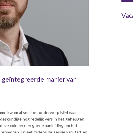
Vac
n geïntegreerde manier van
umn kwam al snel het onderwerp BIM naar
skundige nog redelijk vers in het geheugen -
 deze column een goede aanleiding om het
romoten. Er leek tijdens de sessie van Bart en