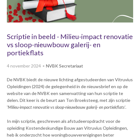
v
Dag van de
i
Bouwkostendeskundige 2024
g
Dag van de
a
Bouwkostendeskundige - 2
t
Scriptie in beeld - Milieu-impact renovatie
november 2023
i
vs sloop-nieuwbouw galerij- en
Vernieuwde boek
o
Bouwkostenmanagement
portiekflats
n
J
Publicatiereeks
4 november 2024
NVBK Secretariaat
levensduurkosten
u
m
Nieuwsbrieven
De NVBK biedt de nieuwe lichting afgestudeerden van Vitruvius
p
Nieuwsarchief
Opleidingen (2024) de gelegenheid in de nieuwsbrief en op de
t
Opleiding & Carrière
website van de NVBK een samenvatting van hun scriptie te
o
Artikelen
delen. Dit keer is de beurt aan Ton Broeksteeg, met zijn scriptie
m
Verenigingsdocumenten
Partners
'
Milieu-impact renovatie vs sloop-nieuwbouw galerij- en portiekflats'
.
a
Columns Bernd Karstenberg
i
Actualiteit
In mijn scriptie, geschreven als afstudeeropdracht voor de
n
opleiding Kostendeskundige Bouw aan Vitruvius Opleidingen,
c
heb ik onderzocht hoe woningbouwverenigingen beter
o