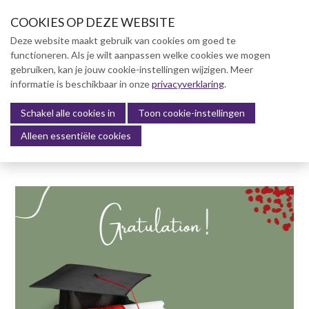
S
COOKIES OP DEZE WEBSITE
l
a
Deze website maakt gebruik van cookies om goed te
l
functioneren. Als je wilt aanpassen welke cookies we mogen
Over NVBK
i
gebruiken, kan je jouw cookie-instellingen wijzigen. Meer
n
informatie is beschikbaar in onze
NVBK Leden
privacyverklaring
.
k
s
Schakel alle cookies in
Lidmaatschap
Toon cookie-instellingen
Menu
o
Alleen essentiële cookies
Kennisbank
v
e
Kennisbank
r
Dag van de Bouwkosten 2025
J
Magazine
u
Kostenmanagement Bouw &
m
Infra (KM)
p
ABK-model 2023
t
o
Boek Levensduurkosten –
n
Slim investeren, lang
profiteren
a