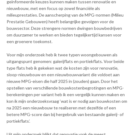
Contact
geïnformeerde keuzes kunnen maken tussen renovatie en
n
nieuwbouw, met een focus op zowel financiële als
t
milieuprestaties. De aanscherping van de MPG-normen (Milieu
e
Inloggen mijn NVBK
Prestatie Gebouwen) heeft belangrijke gevolgen voor de
n
bouwsector. Deze strengere normen dwingen bouwbedrijven
t
om duurzamer te werken en bieden tegelijkertijd kansen voor
Contact
een groenere toekomst.
Voor mijn onderzoek heb ik twee typen woongebouwen als
uitgangspunt genomen: galerijflats en portiekflats. Voor beide
Zoek
type flats heb ik gekeken wat de kosten zijn voor renovatie,
sloop-nieuwbouw en een nieuwbouwvariant die voldoet aan
nieuwe MPG-eisen die half 2025 in (zouden) gaan. Door het
opstellen van verschillende bouwkostenbegrotingen en MPG-
Inloggen
berekeningen per variant heb ik een vergelijk kunnen maken en
kon ik mijn onderzoeksvraag ‘wat is er nodig aan bouwkosten om
na 2025 een nieuwbouw te realiseren met dezelfde of een
betere MPG-score dan bij hergebruik van bestaande galerij- of
portiekflats’.
Uit mijn onderzoek blijkt dat renovatie vaak de meest