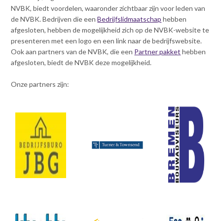
v
NVBK, biedt voordelen, waaronder zichtbaar zijn voor leden van
Actualiteit
i
de NVBK. Bedrijven die een
Bedrijfslidmaatschap
hebben
g
afgesloten, hebben de mogelijkheid zich op de NVBK-website te
a
presenteren met een logo en een link naar de bedrijfswebsite.
Contact
t
Ook aan partners van de NVBK, die een
Partner pakket
hebben
i
afgesloten, biedt de NVBK deze mogelijkheid.
o
Inloggen mijn NVBK
n
Onze partners zijn:
J
u
Contact
m
p
t
o
Zoek
m
a
i
n
Inloggen
c
o