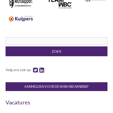
Zoekveld
ZOEK
Volg ons ook op:
AANMELDEN VOOR DE NVBK NIEUWSBRIEF
Vacatures