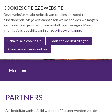
S
COOKIES OP DEZE WEBSITE
l
a
Deze website maakt gebruik van cookies om goed te
l
functioneren. Als je wilt aanpassen welke cookies we mogen
Over NVBK
i
gebruiken, kan je jouw cookie-instellingen wijzigen. Meer
n
informatie is beschikbaar in onze
NVBK Leden
privacyverklaring
.
k
s
Schakel alle cookies in
Lidmaatschap
Toon cookie-instellingen
FINANCIËLE BEHEERSING VAN
o
Alleen essentiële cookies
BOUWPROJECTEN
Kennisbank
v
e
Opleiding & Carrière
r
Menu
J
Partners
u
Partners
m
p
Partnerpakket
t
PARTNERS
Samenwerking
o
Algemene voorwaarden
n
a
Als bedrijf/organisatie lid worden of Partner worden van de