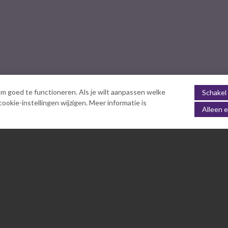
m goed te functioneren. Als je wilt aanpassen welke
Schakel 
okie-instellingen wijzigen. Meer informatie is
Alleen e