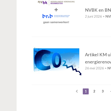
NVBK en BN
2 juni 2026
NVB
Artikel KM u
energierenova
26 mei 2026
N
1
2
3