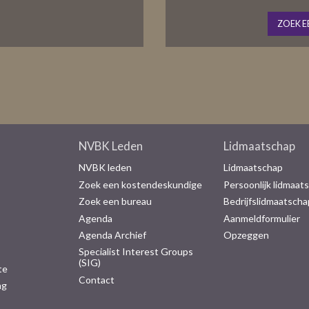
ZOEK E
NVBK Leden
Lidmaatschap
NVBK leden
Lidmaatschap
Zoek een kostendeskundige
Persoonlijk lidmaat
Zoek een bureau
Bedrijfslidmaatscha
Agenda
Aanmeldformulier
Agenda Archief
Opzeggen
Specialist Interest Groups
(SIG)
te
Contact
ng