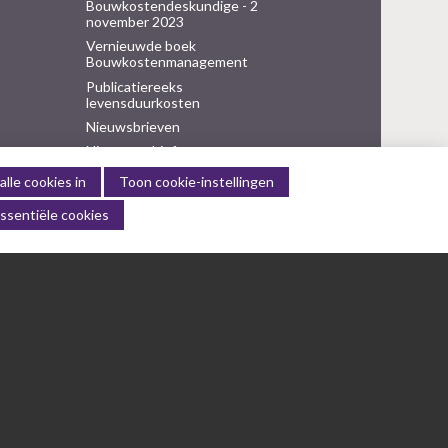
Bouwkostendeskundige - 2
november 2023
Vernieuwde boek
Bouwkostenmanagement
Publicatiereeks
levensduurkosten
Nieuwsbrieven
Nieuwsarchief
Artikelen
alle cookies in
Toon cookie-instellingen
Verenigingsdocumenten
ssentiële cookies
Columns Bernd Karstenberg