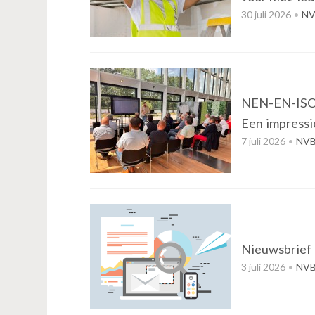
n
30 juli 2026
NV
t
e
n
t
NEN-EN-ISO 1
Een impressi
7 juli 2026
NVB
Nieuwsbrief K
3 juli 2026
NVB