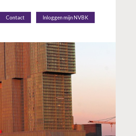
Contact
Inloggen mijn NVBK
Over NVBK
NVBK Leden
Lidmaatschap
Kennisbank
Opleiding & Carrière
Partners
Actualiteit
Contact