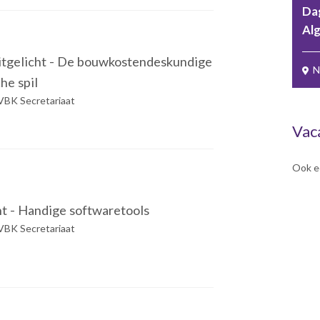
Dag
Al
itgelicht - De bouwkostendeskundige
N
che spil
VBK Secretariaat
Vac
Ook e
t - Handige softwaretools
VBK Secretariaat