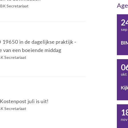
Age
BK Secretariaat
2
sep
9650 in de dagelijkse praktijk -
BIM
e van een boeiende middag
K Secretariaat
0
okt
Kij
ostenpost juli is uit!
K Secretariaat
1
nov