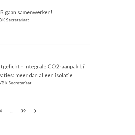
B gaan samenwerken!
K Secretariaat
itgelicht - Integrale CO2-aanpak bij
ties: meer dan alleen isolatie
VBK Secretariaat
4
...
39