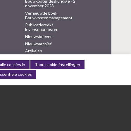
Bouwkostendeskundige - 2
november 2023
Vernieuwde boek
Bouwkostenmanagement
Publicatiereeks
levensduurkosten
Nieuwsbrieven
Nieuwsarchief
Artikelen
Verenigingsdocumenten
alle cookies in
Toon cookie-instellingen
Columns Bernd Karstenberg
ssentiële cookies