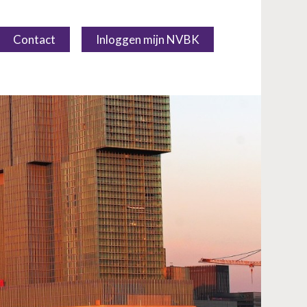
Contact
Inloggen mijn NVBK
Over NVBK
NVBK Leden
Lidmaatschap
Kennisbank
Kennisbank
Dag van de Bouwkosten 2025
Magazine
Kostenmanagement Bouw &
Infra (KM)
ABK-model 2023
Boek Levensduurkosten –
Slim investeren, lang
profiteren