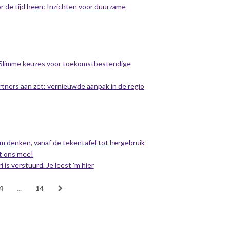
or de tijd heen: Inzichten voor duurzame
- Slimme keuzes voor toekomstbestendige
rtners aan zet: vernieuwde aanpak in de regio
am denken, vanaf de tekentafel tot hergebruik
t ons mee!
is verstuurd. Je leest 'm hier
4
...
14