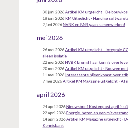
n
t
30 juni 2026
Artikel KM uitgelicht - De bouwkos
e
18 juni 2026
KM Uitgelicht - Handige softwaret
n
2 juni 2026
NVBK en BNB gaan samenwerken!
t
mei 2026
26 mei 2026
Artikel KM uitgelicht - Integrale 
alleen isolatie
22 mei 2026
NVBK brengt haar kennis over le
20 mei 2026
Artikel KM uitgelicht - Bouwen met
11 mei 2026
Interessante bijeenkomst over stik
7 mei 2026
Artikel KM Magazine uitgelicht - AI
april 2026
24 april 2026
Nieuwsbrief Kostenpost april is uit
22 april 2026
Energie, beton en een misverstan
14 april 2026
Artikel KM Magazine uitgelicht - D
Kennisbank