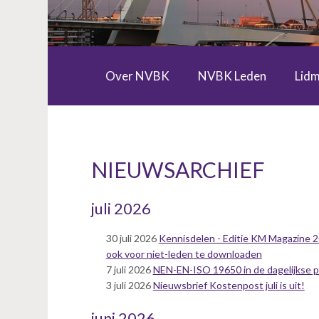
v
i
g
a
t
Over NVBK
NVBK Leden
Lid
i
Zoek een kostendeskundige
Specialist Interest Groups (SIG)
o
n
J
u
NIEUWSARCHIEF
m
p
t
juli 2026
o
m
30 juli 2026
Kennisdelen - Editie KM Magazine 20
a
ook voor niet-leden te downloaden
i
7 juli 2026
NEN-EN-ISO 19650 in de dagelijkse pr
n
3 juli 2026
Nieuwsbrief Kostenpost juli is uit!
c
o
juni 2026