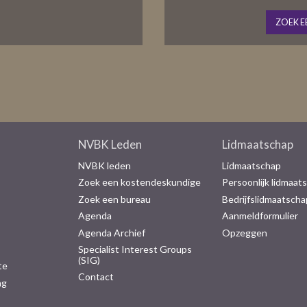
ZOEK E
NVBK Leden
Lidmaatschap
NVBK leden
Lidmaatschap
Zoek een kostendeskundige
Persoonlijk lidmaat
Zoek een bureau
Bedrijfslidmaatscha
Agenda
Aanmeldformulier
Agenda Archief
Opzeggen
Specialist Interest Groups
(SIG)
te
Contact
ng