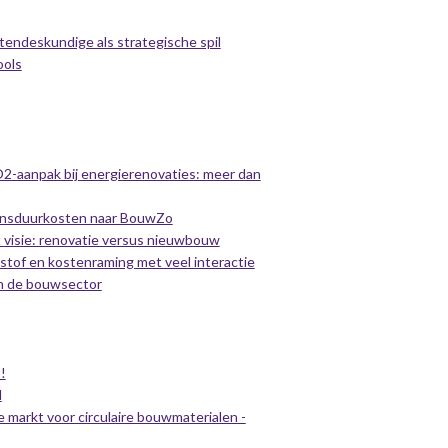
tendeskundige als strategische spil
ools
CO2-aanpak bij energierenovaties: meer dan
vensduurkosten naar BouwZo
 visie: renovatie versus nieuwbouw
stof en kostenraming met veel interactie
 in de bouwsector
!
d
e markt voor circulaire bouwmaterialen -