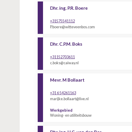
Dhr. ing. P.R. Boere
+31575541112
P.boere@witteveenbos.com
Dhr. C.P.M. Boks
+31152703611
c.boks@caiway.nl
Mevr. M Bollaart
+31 6 54261163
marijke.bollaart@live.nl
Werkgebied
Woning- en utiliteitsbouw