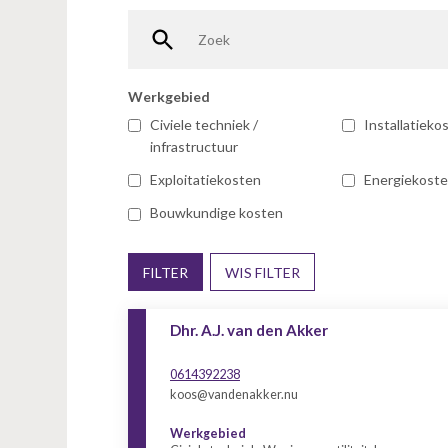
n
t
e
n
t
Werkgebied
Civiele techniek /
Installatieko
infrastructuur
Exploitatiekosten
Energiekost
Bouwkundige kosten
FILTER
WIS FILTER
Dhr. A.J. van den Akker
0614392238
koos@vandenakker.nu
Werkgebied