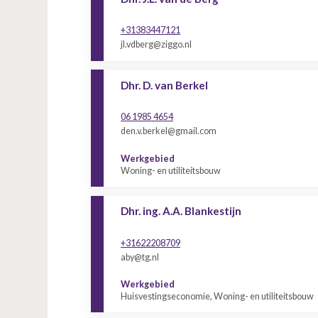
+31383447121
jl.vdberg@ziggo.nl
Dhr. D. van Berkel
06 1985 4654
den.v.berkel@gmail.com
Werkgebied
Woning- en utiliteitsbouw
Dhr. ing. A.A. Blankestijn
+31622208709
aby@tg.nl
Werkgebied
Huisvestingseconomie, Woning- en utiliteitsbouw