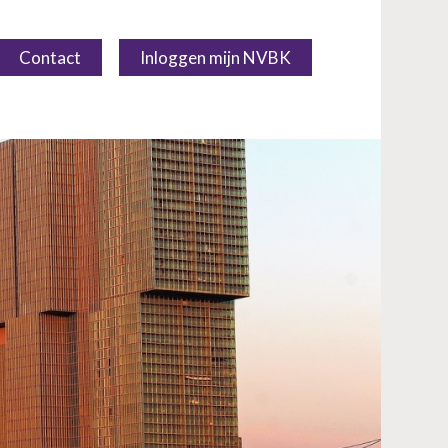
Contact
Inloggen mijn NVBK
Over NVBK
NVBK Leden
NVBK leden
Zoek een kostendeskundige
Zoek een bureau
Agenda
Agenda Archief
Specialist Interest Groups
(SIG)
Lidmaatschap
Kennisbank