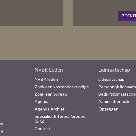
ZOEK E
NVBK Leden
Lidmaatschap
NVBK leden
Lidmaatschap
Zoek een kostendeskundige
Persoonlijk lidmaat
Zoek een bureau
Bedrijfslidmaatscha
Agenda
Aanmeldformulier
Agenda Archief
Opzeggen
Specialist Interest Groups
(SIG)
te
Contact
ng