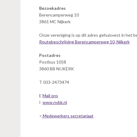
v
Bezoekadres
i
Berencamperweg 10
g
3861 MC Nijkerk
a
t
Onze vereniging is op dit adres gehuisvest in het
i
Routebeschrijving Berencamperweg 10, Nijkerk
o
n
Postadres
J
Postbus 1058
u
3860 BB NIJKERK
m
p
T 033-2473474
t
o
E
Mail ons
m
I
www.nvbk.nl
a
i
>
Medewerkers secretariaat
n
c
o