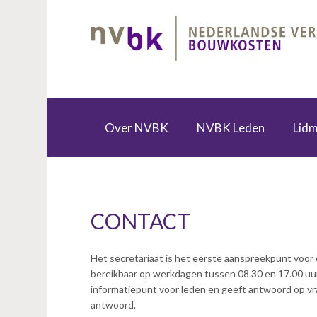
S
l
a
l
i
n
k
s
Over NVBK
NVBK Leden
Lid
o
Zoek een kostendeskundige
Specialist Interest Groups (SIG)
v
e
r
J
CONTACT
u
m
p
Het secretariaat is het eerste aanspreekpunt voor 
t
bereikbaar op werkdagen tussen 08.30 en 17.00 uur
o
informatiepunt voor leden en geeft antwoord op vra
n
antwoord.
a