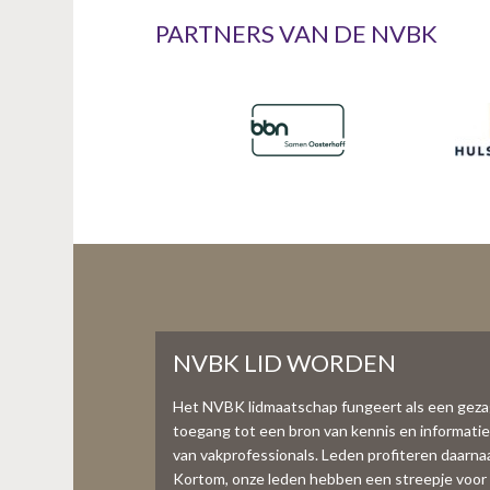
n
PARTNERS VAN DE NVBK
t
e
n
t
NVBK LID WORDEN
Het NVBK lidmaatschap fungeert als een gez
toegang tot een bron van kennis en informati
van vakprofessionals. Leden profiteren daarnaas
Kortom, onze leden hebben een streepje voor 