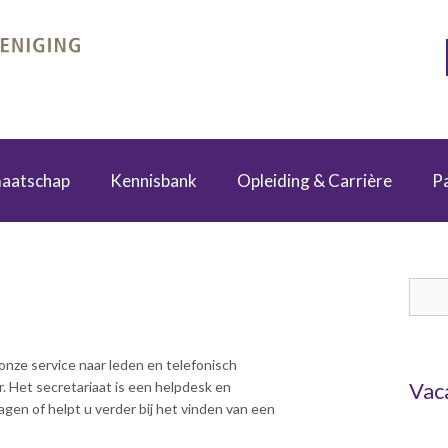
maatschap
Kennisbank
Opleiding & Carrière
P
Dag van de Bouwkosten 2025
Magazine Kostenmanagement Bouw & Infra (KM)
Boek Levensduurkosten – Slim investeren, lang profiteren
Dag van de Bouwkostendeskundige 2024
Dag van de Bouwkostendeskundige - 2 november 2023
Vernieuwde boek Bouwkostenmanagement
Publicatiereeks levensduurkosten
Columns Bernd Karstenberg
Beroepscompetentie profielen
Zoe
onze service naar leden en telefonisch
Vac
. Het secretariaat is een helpdesk en
gen of helpt u verder bij het vinden van een