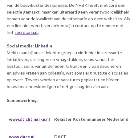
Lidmaatschap
v
van de bouwkostendeskundige. De NVBK heeft met zorg een
i
selectie gemaakt, maar kan uiteraard geen verantwoordelijkheid
Kennisbank
g
nemen voor de kwaliteit van de informatie op deze websites. Als
a
een link niet werkt, verzoeken wij u contact op te nemen met
Opleiding & Carrière
t
het
secretariaat
.
i
Partners
o
Social media:
LinkedIn
n
Meld u aan bij onze LinkedIn groep, u vindt hier interessante
Actualiteit
J
initiatieven, stellingen en vraagstukken, soms vanuit het
u
bestuur, soms vanuit de leden. U kunt een vraag deponeren
m
en advies vragen aan collega's, wat soms erg nuttige discussies
Contact
p
oplevert. Tevens worden er vacatures geplaatst en bieden
t
bouwkostendeskundigen of net geslaagden zich aan.
o
Inloggen mijn NVBK
m
Samenwerking
:
a
i
Contact
www.stichtingrkn.nl
Register Kostenmanager Nederland
n
c
o
www.dace.nl
DACE