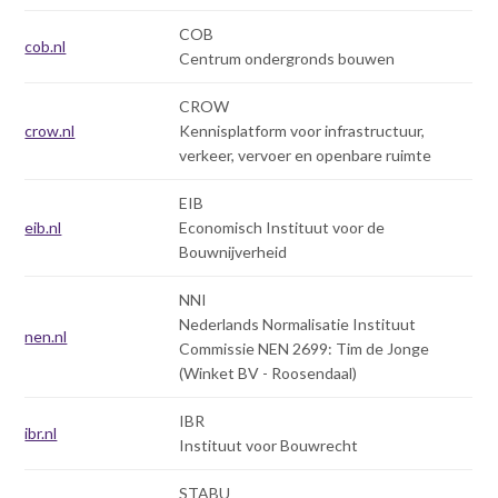
COB
cob.nl
Centrum ondergronds bouwen
CROW
crow.nl
Kennisplatform voor infrastructuur,
verkeer, vervoer en openbare ruimte
EIB
eib.nl
Economisch Instituut voor de
Bouwnijverheid
NNI
Nederlands Normalisatie Instituut
nen.nl
Commissie NEN 2699: Tim de Jonge
(Winket BV - Roosendaal)
IBR
ibr.nl
Instituut voor Bouwrecht
STABU