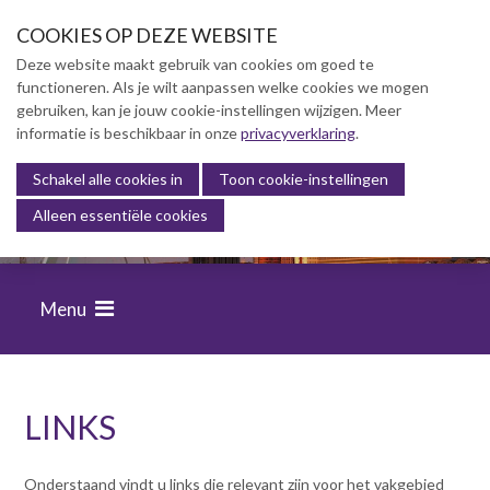
S
COOKIES OP DEZE WEBSITE
l
a
Deze website maakt gebruik van cookies om goed te
l
functioneren. Als je wilt aanpassen welke cookies we mogen
Over NVBK
i
gebruiken, kan je jouw cookie-instellingen wijzigen. Meer
Over NVBK
n
informatie is beschikbaar in onze
privacyverklaring
.
k
Organisatie
s
Schakel alle cookies in
Toon cookie-instellingen
FINANCIËLE BEHEERSING VAN
Bestuur
o
Alleen essentiële cookies
BOUWPROJECTEN
Commissies
v
e
Secretariaat
r
Gedragscode
Menu
J
Contact & Route
u
Privacyverklaring
m
p
Links
t
LINKS
o
NVBK Leden
n
a
Onderstaand vindt u links die relevant zijn voor het vakgebied