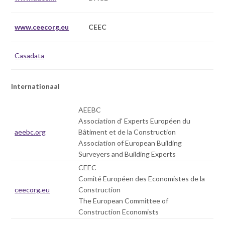
n
Zoek
t
e
www.ceecorg.eu
CEEC
n
t
Inloggen
Casadata
Internationaal
AEEBC
Association d' Experts Européen du
aeebc.org
Bâtiment et de la Construction
Association of European Building
Surveyers and Building Experts
CEEC
Comité Européen des Economistes de la
ceecorg.eu
Construction
The European Committee of
Construction Economists