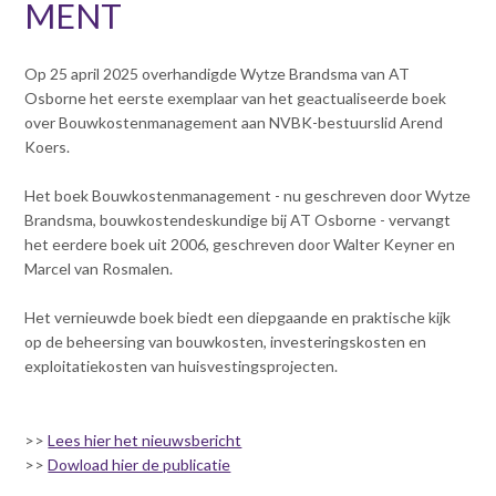
MENT
v
Dag van de
i
Bouwkostendeskundige 2024
g
Op 25 april 2025 overhandigde Wytze Brandsma van AT
Dag van de
a
Osborne het eerste exemplaar van het geactualiseerde boek
Bouwkostendeskundige - 2
t
over Bouwkostenmanagement aan NVBK-bestuurslid Arend
november 2023
i
Koers.
Vernieuwde boek
o
Bouwkostenmanagement
n
Het boek Bouwkostenmanagement - nu geschreven door Wytze
J
Publicatiereeks
Brandsma, bouwkostendeskundige bij AT Osborne - vervangt
levensduurkosten
u
het eerdere boek uit 2006, geschreven door Walter Keyner en
m
Nieuwsbrieven
Marcel van Rosmalen.
p
Nieuwsarchief
t
Het vernieuwde boek biedt een diepgaande en praktische kijk
Opleiding & Carrière
o
Artikelen
op de beheersing van bouwkosten, investeringskosten en
m
exploitatiekosten van huisvestingsprojecten.
Verenigingsdocumenten
Partners
a
Columns Bernd Karstenberg
i
Actualiteit
n
>>
Lees hier het nieuwsbericht
c
>>
Dowload hier de publicatie
o