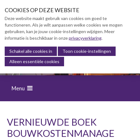
S
COOKIES OP DEZE WEBSITE
l
a
Deze website maakt gebruik van cookies om goed te
l
functioneren. Als je wilt aanpassen welke cookies we mogen
Over NVBK
i
gebruiken, kan je jouw cookie-instellingen wijzigen. Meer
n
informatie is beschikbaar in onze
NVBK Leden
privacyverklaring
.
k
s
Schakel alle cookies in
Lidmaatschap
Toon cookie-instellingen
FINANCIËLE BEHEERSING VAN
o
Alleen essentiële cookies
BOUWPROJECTEN
Kennisbank
v
e
Kennisbank
r
Dag van de Bouwkosten 2025
Menu
J
Magazine
u
Kostenmanagement Bouw &
m
Infra (KM)
p
ABK-model 2023
t
VERNIEUWDE BOEK
o
Boek Levensduurkosten –
BOUWKOSTENMANAGE
n
Slim investeren, lang
profiteren
a