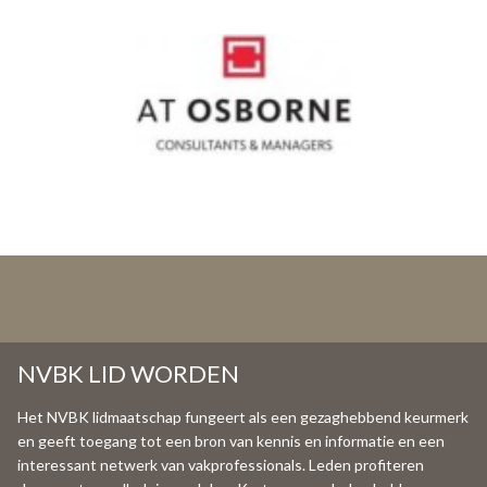
NVBK LID WORDEN
Het NVBK lidmaatschap fungeert als een gezaghebbend keurmerk
en geeft toegang tot een bron van kennis en informatie en een
interessant netwerk van vakprofessionals. Leden profiteren