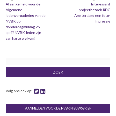
Al aangemeld voor de
Interessant
Algemene
projectbezoek RDC
ledenvergadering van de
Amsterdam: een foto-
NVBK op
impressie
donderdagmiddag 25
april? NVBK-leden zijn
van harte welkom!
Zoekveld
ZOEK
Volg ons ook op:
AANMELDEN VOOR DE NVBK NIEUWSBRIEF