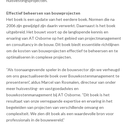
huisvestingsprojecten.
Contact
n
t
Effectief beheersen van bouwprojecten
e
Inloggen mijn NVBK
Het boek is een update van het eerdere boek. Normen die na
n
2006 zijn gewijzigd zijn daarin verwerkt. Daarnaast is het boek
t
uitgebreid. Het bouwt voort op de langlopende kennis en
Contact
ervaring van AT Osborne op het gebied van projectmanagement
en consultancy in de bouw. Dit boek biedt essentiële richtlijnen
om de kosten van bouwprojecten effectief te beheersen en te
optimaliseren in complexe projecten.
Zoek
“Als toonaangevende speler in de bouwsector zijn we verheugd
om ons geactualiseerde boek over Bouwkostenmanagement te
presenteren”, aldus Marcel van Rosmalen, directeur van onder
Inloggen
meer huisvesting- en vastgoedadvies en
bouwkostenmanagement bij AT Osborne. “Dit boek is het
resultaat van onze verregaande expertise en ervaring in het
begeleiden van projecten van verschillende omvang en
complexiteit. We zien dit boek als een waardevolle bron voor
professionals in de bouwwereld.”