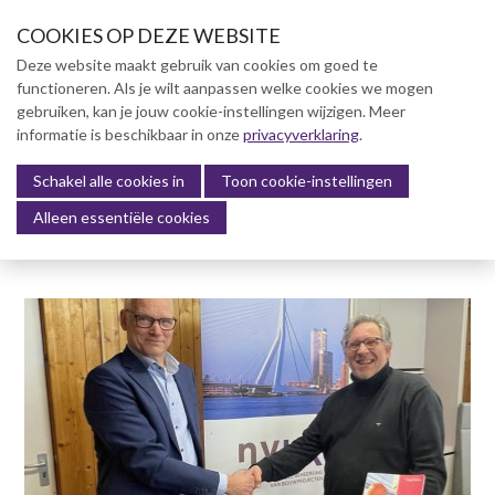
S
COOKIES OP DEZE WEBSITE
l
a
Deze website maakt gebruik van cookies om goed te
l
functioneren. Als je wilt aanpassen welke cookies we mogen
Over NVBK
i
gebruiken, kan je jouw cookie-instellingen wijzigen. Meer
n
informatie is beschikbaar in onze
NVBK Leden
privacyverklaring
.
k
s
Schakel alle cookies in
Lidmaatschap
Toon cookie-instellingen
Menu
o
Alleen essentiële cookies
Kennisbank
v
e
Kennisbank
r
Dag van de Bouwkosten 2025
J
Magazine
u
Kostenmanagement Bouw &
m
Infra (KM)
p
ABK-model 2023
t
o
Boek Levensduurkosten –
n
Slim investeren, lang
profiteren
a