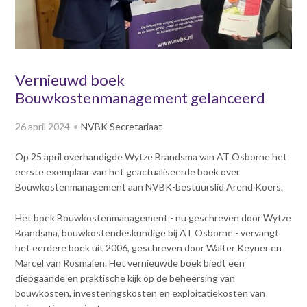
v
Dag van de
i
Bouwkostendeskundige 2024
g
Dag van de
a
Bouwkostendeskundige - 2
t
Vernieuwd boek
november 2023
i
Bouwkostenmanagement gelanceerd
Vernieuwde boek
o
Bouwkostenmanagement
n
26 april 2024
NVBK Secretariaat
J
Publicatiereeks
levensduurkosten
u
Op 25 april overhandigde Wytze Brandsma van AT Osborne het
m
Nieuwsbrieven
eerste exemplaar van het geactualiseerde boek over
p
Nieuwsarchief
Bouwkostenmanagement aan NVBK-bestuurslid Arend Koers.
t
Opleiding & Carrière
o
Artikelen
Het boek Bouwkostenmanagement - nu geschreven door Wytze
m
Verenigingsdocumenten
Brandsma, bouwkostendeskundige bij AT Osborne - vervangt
Partners
a
het eerdere boek uit 2006, geschreven door Walter Keyner en
Columns Bernd Karstenberg
i
Actualiteit
Marcel van Rosmalen. Het vernieuwde boek biedt een
n
diepgaande en praktische kijk op de beheersing van
c
bouwkosten, investeringskosten en exploitatiekosten van
o