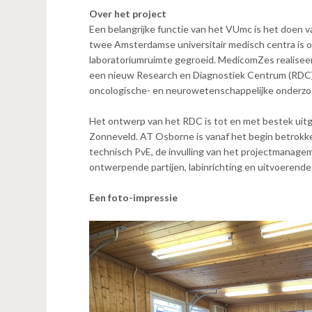
n
Over het project
t
Een belangrijke functie van het VUmc is het doen v
e
twee Amsterdamse universitair medisch centra is 
n
laboratoriumruimte gegroeid. MedicomZes realisee
t
een nieuw Research en Diagnostiek Centrum (RDC)
oncologische- en neurowetenschappelijke onderz
Het ontwerp van het RDC is tot en met bestek ui
Zonneveld. AT Osborne is vanaf het begin betrokk
technisch PvE, de invulling van het projectmanag
ontwerpende partijen, labinrichting en uitvoerende 
Een foto-impressie