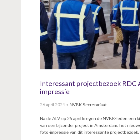
v
i
g
a
t
i
o
n
J
u
m
p
Interessant projectbezoek RDC 
t
impressie
o
m
26 april 2024
NVBK Secretariaat
a
i
Na de ALV op 25 april kregen de NVBK-leden een kij
n
van een bijzonder project in Amsterdam: het nieu
c
foto-impressie van dit interessante projectbezoek.
o