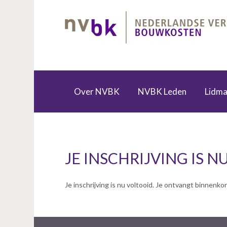
S
l
a
l
i
n
k
s
Over NVBK
NVBK Leden
Lidma
o
Zoek een kostendeskundige
Specialist Interest Groups (SIG)
v
e
r
J
JE INSCHRIJVING IS 
u
m
p
Je inschrijving is nu voltooid. Je ontvangt binnenko
t
o
n
a