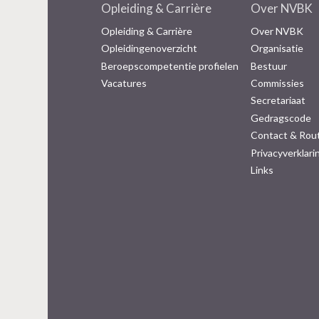
Opleiding & Carrière
Over NVBK
v
i
Opleiding & Carrière
Over NVBK
g
Opleidingenoverzicht
Organisatie
a
Beroepscompetentie profielen
Bestuur
t
Vacatures
Commissies
i
Secretariaat
o
Gedragscode
n
Contact & Rou
J
u
Privacyverklari
m
Links
p
t
o
m
a
i
n
c
o