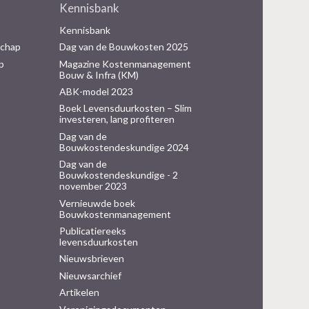
Kennisbank
Inloggen mijn NVBK
Kennisbank
schap
Dag van de Bouwkosten 2025
Contact
p
Magazine Kostenmanagement
Bouw & Infra (KM)
ABK-model 2023
Boek Levensduurkosten – Slim
Zoek
investeren, lang profiteren
Dag van de
Bouwkostendeskundige 2024
Dag van de
Inloggen
Bouwkostendeskundige - 2
november 2023
Vernieuwde boek
Bouwkostenmanagement
Publicatiereeks
levensduurkosten
Nieuwsbrieven
Nieuwsarchief
Artikelen