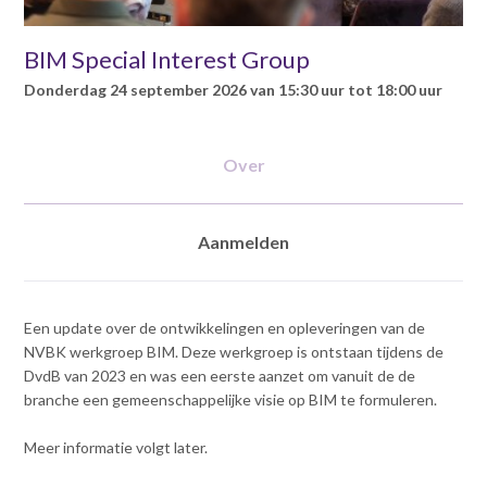
v
Contact
i
BIM Special Interest Group
g
a
donderdag 24 september 2026 van 15:30 uur tot 18:00 uur
Inloggen mijn NVBK
t
i
o
Over
Contact
n
J
u
Aanmelden
m
Zoek
p
t
Een update over de ontwikkelingen en opleveringen van de
o
NVBK werkgroep BIM. Deze werkgroep is ontstaan tijdens de
m
Inloggen
DvdB van 2023 en was een eerste aanzet om vanuit de de
a
branche een gemeenschappelijke visie op BIM te formuleren.
i
n
c
Meer informatie volgt later.
o