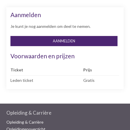
n
t
Aanmelden
e
n
Je kunt je nog aanmelden om deel te nemen.
t
AANMELDEN
Voorwaarden en prijzen
Ticket
Prijs
Leden ticket
Gratis
Opleiding & Carrière
Opleiding & Carrière
Opleidingenoverzicht