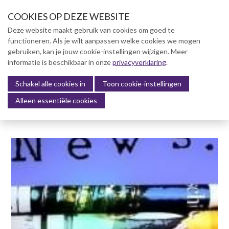
S
COOKIES OP DEZE WEBSITE
l
a
Deze website maakt gebruik van cookies om goed te
l
functioneren. Als je wilt aanpassen welke cookies we mogen
Over NVBK
i
gebruiken, kan je jouw cookie-instellingen wijzigen. Meer
n
informatie is beschikbaar in onze
NVBK Leden
privacyverklaring
.
k
s
Schakel alle cookies in
Lidmaatschap
Toon cookie-instellingen
Menu
o
Alleen essentiële cookies
Kennisbank
v
e
Kennisbank
r
Dag van de Bouwkosten 2025
J
Magazine
u
Kostenmanagement Bouw &
m
Infra (KM)
p
ABK-model 2023
t
o
Boek Levensduurkosten –
n
Slim investeren, lang
profiteren
a