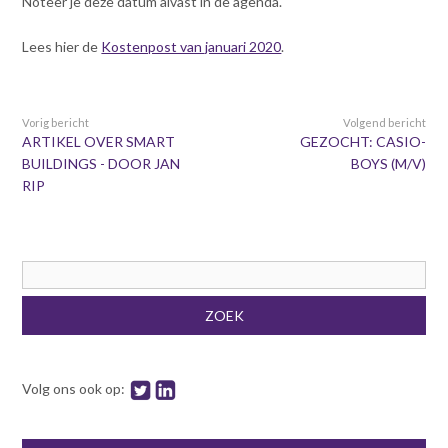
Noteer je deze datum alvast in de agenda.
Contact
n
t
Lees hier de
Kostenpost van januari 2020
.
e
Inloggen mijn NVBK
n
t
Vorig bericht
Volgend bericht
Contact
ARTIKEL OVER SMART
GEZOCHT: CASIO-
BUILDINGS - DOOR JAN
BOYS (M/V)
RIP
Zoek
Inloggen
Zoekveld
ZOEK
Volg ons ook op: