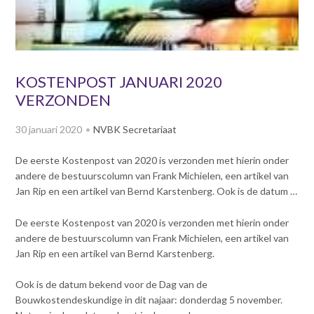
v
Dag van de
i
Bouwkostendeskundige 2024
g
Dag van de
a
Bouwkostendeskundige - 2
t
KOSTENPOST JANUARI 2020
november 2023
i
VERZONDEN
Vernieuwde boek
o
Bouwkostenmanagement
n
30 januari 2020
NVBK Secretariaat
J
Publicatiereeks
levensduurkosten
u
De eerste Kostenpost van 2020 is verzonden met hierin onder
m
Nieuwsbrieven
andere de bestuurscolumn van Frank Michielen, een artikel van
p
Nieuwsarchief
Jan Rip en een artikel van Bernd Karstenberg. Ook is de datum …
t
Opleiding & Carrière
o
Artikelen
De eerste Kostenpost van 2020 is verzonden met hierin onder
m
Verenigingsdocumenten
andere de bestuurscolumn van Frank Michielen, een artikel van
Partners
a
Jan Rip en een artikel van Bernd Karstenberg.
Columns Bernd Karstenberg
i
Actualiteit
n
Ook is de datum bekend voor de Dag van de
c
Bouwkostendeskundige in dit najaar: donderdag 5 november.
o