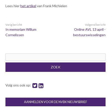
Contact
n
Lees hier
het artikel
van Frank Michielen
t
e
Inloggen mijn NVBK
n
t
Vorig bericht
Volgend bericht
In memoriam Willum
Online AVL 13 april -
Contact
Cornelissen
bestuurswisselingen
Zoek
Zoekveld
ZOEK
Inloggen
Volg ons ook op:
AANMELDEN VOOR DE NVBK NIEUWSBRIEF