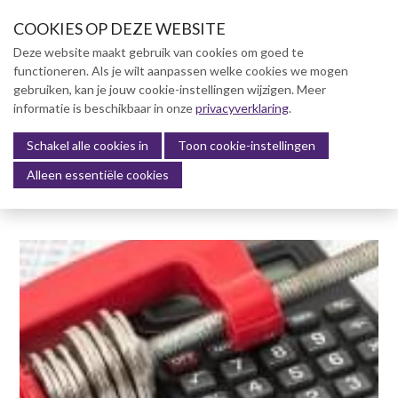
S
COOKIES OP DEZE WEBSITE
l
a
Deze website maakt gebruik van cookies om goed te
l
functioneren. Als je wilt aanpassen welke cookies we mogen
Over NVBK
i
gebruiken, kan je jouw cookie-instellingen wijzigen. Meer
n
informatie is beschikbaar in onze
NVBK Leden
privacyverklaring
.
k
s
Schakel alle cookies in
Lidmaatschap
Toon cookie-instellingen
Menu
o
Alleen essentiële cookies
Kennisbank
v
e
Kennisbank
r
Dag van de Bouwkosten 2025
J
Magazine
u
Kostenmanagement Bouw &
m
Infra (KM)
p
ABK-model 2023
t
o
Boek Levensduurkosten –
n
Slim investeren, lang
profiteren
a