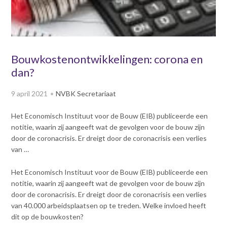
v
Dag van de
i
Bouwkostendeskundige 2024
g
Dag van de
a
Bouwkostendeskundige - 2
t
Bouwkostenontwikkelingen: corona en
november 2023
i
dan?
Vernieuwde boek
o
Bouwkostenmanagement
n
9 april 2021
NVBK Secretariaat
J
Publicatiereeks
levensduurkosten
u
Het Economisch Instituut voor de Bouw (EIB) publiceerde een
m
Nieuwsbrieven
notitie, waarin zij aangeeft wat de gevolgen voor de bouw zijn
p
Nieuwsarchief
door de coronacrisis. Er dreigt door de coronacrisis een verlies
t
van …
Opleiding & Carrière
o
Artikelen
m
Verenigingsdocumenten
Het Economisch Instituut voor de Bouw (EIB) publiceerde een
Partners
a
notitie, waarin zij aangeeft wat de gevolgen voor de bouw zijn
Columns Bernd Karstenberg
i
Actualiteit
door de coronacrisis. Er dreigt door de coronacrisis een verlies
n
van 40.000 arbeidsplaatsen op te treden. Welke invloed heeft
c
dit op de bouwkosten?
o