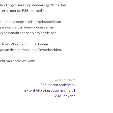
and organiseren op donderdag 20 mei het
tteren met de P85-methodiek.'
ie uit het vroege stadium gekoppeld aan
ng en kennis van bouwprocessen en
an de bandbreedte en projectrisico's.
n Niels Vlieg de P85-methodiek
g) aan de hand van praktijkvoorbeelden.
 bent van harte welkom!
Volgend bericht
Resultaten onderzoek
marktontwikkeling bouw & infra q1
2021 bekend