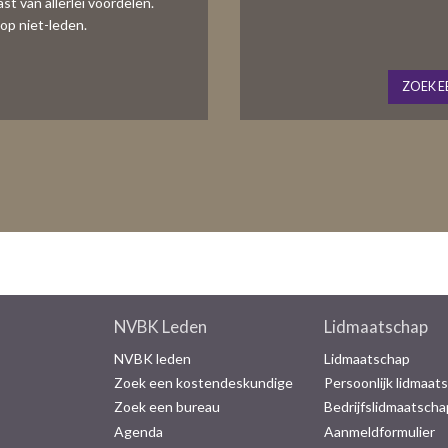
t van allerlei voordelen.
op niet-leden.
ZOEK E
NVBK Leden
Lidmaatschap
NVBK leden
Lidmaatschap
Zoek een kostendeskundige
Persoonlijk lidmaat
Zoek een bureau
Bedrijfslidmaatscha
Agenda
Aanmeldformulier