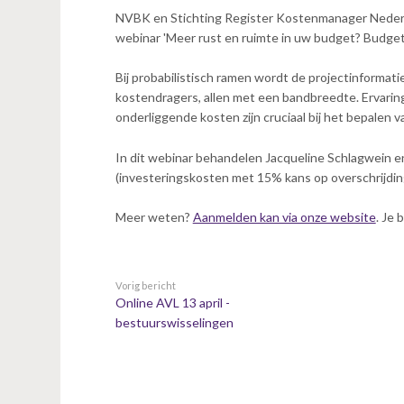
n
NVBK en Stichting Register Kostenmanager Nederl
t
webinar 'Meer rust en ruimte in uw budget? Budge
e
n
Bij probabilistisch ramen wordt de projectinformat
t
kostendragers, allen met een bandbreedte. Ervari
onderliggende kosten zijn cruciaal bij het bepalen v
In dit webinar behandelen Jacqueline Schlagwein e
(investeringskosten met 15% kans op overschrijdin
Meer weten?
Aanmelden kan via onze website
. Je
Vorig bericht
Online AVL 13 april -
bestuurswisselingen