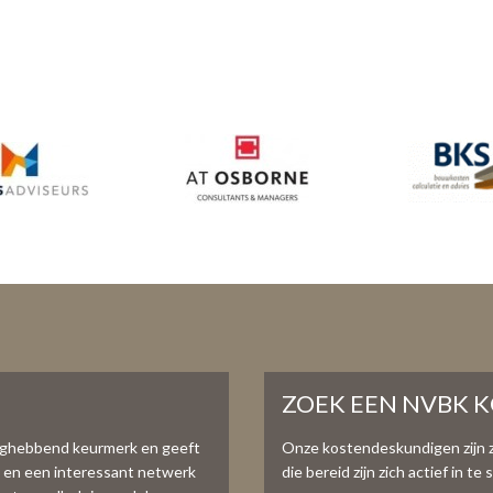
ZOEK EEN NVBK 
aghebbend keurmerk en geeft
Onze kostendeskundigen zijn 
e en een interessant netwerk
die bereid zijn zich actief in 