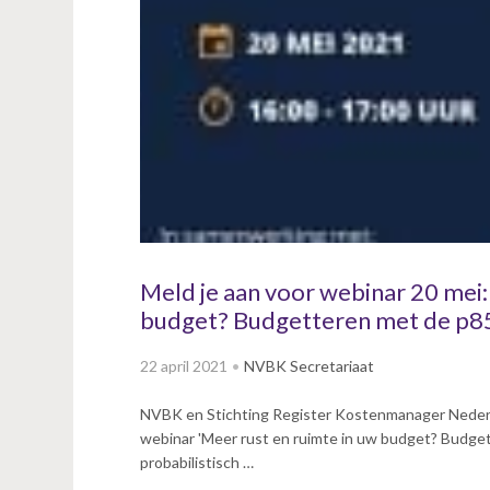
v
i
g
a
t
i
o
n
J
u
m
p
Meld je aan voor webinar 20 mei:
t
budget? Budgetteren met de p8
o
m
22 april 2021
NVBK Secretariaat
a
i
NVBK en Stichting Register Kostenmanager Nederl
n
webinar 'Meer rust en ruimte in uw budget? Budget
c
probabilistisch …
o