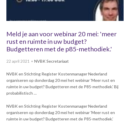
v
Dag van de
i
Bouwkostendeskundige 2024
g
Dag van de
a
Bouwkostendeskundige - 2
t
Meld je aan voor webinar 20 mei: 'meer
november 2023
i
rust en ruimte in uw budget?
Vernieuwde boek
o
Bouwkostenmanagement
Budgetteren met de p85-methodiek.'
n
J
Publicatiereeks
22 april 2021
NVBK Secretariaat
levensduurkosten
u
m
Nieuwsbrieven
NVBK en Stichting Register Kostenmanager Nederland
p
Nieuwsarchief
organiseren op donderdag 20 mei het webinar 'Meer rust en
t
Opleiding & Carrière
ruimte in uw budget? Budgetteren met de P85-methodiek.' Bij
o
Artikelen
probabilistisch …
m
Verenigingsdocumenten
Partners
a
Columns Bernd Karstenberg
NVBK en Stichting Register Kostenmanager Nederland
i
Actualiteit
organiseren op donderdag 20 mei het webinar 'Meer rust en
n
ruimte in uw budget? Budgetteren met de P85-methodiek.'
c
o