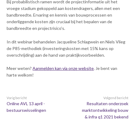
Contact
Bij probabilistisch ramen wordt de projectinformatie uit het
n
vroege stadium gekoppeld aan kostendragers, allen met een
t
bandbreedte. Ervaring en kennis van bouwprocessen en
e
Inloggen mijn NVBK
onderliggende kosten zijn cruciaal bij het bepalen van de
n
bandbreedte en projectrisico's.
t
Contact
In dit webinar behandelen Jacqueline Schlagwein en Niels Vlieg
de P85-methodiek (investeringskosten met 15% kans op
overschrijding) aan de hand van praktijkvoorbeelden.
Zoek
Meer weten?
Aanmelden kan via onze website
. Je bent van
harte welkom!
Inloggen
Vorig bericht
Volgend bericht
Online AVL 13 april -
Resultaten onderzoek
bestuurswisselingen
marktontwikkeling bouw
& infra q1 2021 bekend