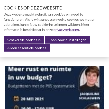
S
COOKIES OP DEZE WEBSITE
l
a
Deze website maakt gebruik van cookies om goed te
l
functioneren. Als je wilt aanpassen welke cookies we mogen
Over NVBK
i
gebruiken, kan je jouw cookie-instellingen wijzigen. Meer
n
informatie is beschikbaar in onze
NVBK Leden
privacyverklaring
.
k
s
Schakel alle cookies in
Lidmaatschap
Toon cookie-instellingen
Menu
o
Alleen essentiële cookies
Kennisbank
v
e
Kennisbank
r
Dag van de Bouwkosten 2025
J
Magazine
u
Kostenmanagement Bouw &
m
Infra (KM)
p
ABK-model 2023
t
o
Boek Levensduurkosten –
n
Slim investeren, lang
profiteren
a