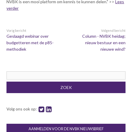
NVBK is een mooi platform om kennis te kunnen delen." >>
Lees
verder
Vorig bericht
Volgend bericht
Geslaagd webinar over
Column - NVBK heidag;
budgetteren met de p85-
nieuw bestuur en een
methodiek
nieuwe wind?
Zoekveld
ZOEK
Volg ons ook op:
AANMELDEN VOOR DE NVBK NIEUWSBRIEF