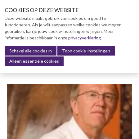
S
COOKIES OP DEZE WEBSITE
l
a
Deze website maakt gebruik van cookies om goed te
l
functioneren. Als je wilt aanpassen welke cookies we mogen
Over NVBK
i
gebruiken, kan je jouw cookie-instellingen wijzigen. Meer
n
informatie is beschikbaar in onze
NVBK Leden
privacyverklaring
.
k
s
Schakel alle cookies in
Lidmaatschap
Toon cookie-instellingen
Menu
o
Alleen essentiële cookies
Kennisbank
v
e
Kennisbank
r
Dag van de Bouwkosten 2025
J
Magazine
u
Kostenmanagement Bouw &
m
Infra (KM)
p
ABK-model 2023
t
o
Boek Levensduurkosten –
n
Slim investeren, lang
profiteren
a