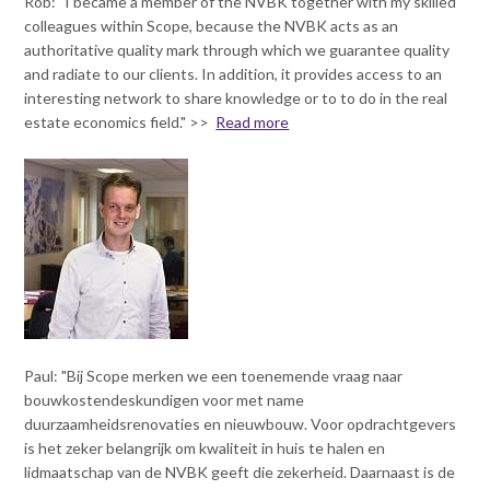
Rob: "I became a member of the NVBK together with my skilled
Contact
n
colleagues within Scope, because the NVBK acts as an
t
authoritative quality mark through which we guarantee quality
e
Inloggen mijn NVBK
and radiate to our clients. In addition, it provides access to an
n
interesting network to share knowledge or to to do in the real
t
estate economics field."
>>
Read more
Contact
Zoek
Inloggen
Paul: "Bij Scope merken we een toenemende vraag naar
bouwkostendeskundigen voor met name
duurzaamheidsrenovaties en nieuwbouw. Voor opdrachtgevers
is het zeker belangrijk om kwaliteit in huis te halen en
lidmaatschap van de NVBK geeft die zekerheid. Daarnaast is de