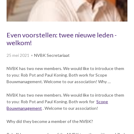
v
Dag van de
i
Bouwkostendeskundige 2024
g
Dag van de
a
Bouwkostendeskundige - 2
t
Even voorstellen: twee nieuwe leden -
november 2023
i
welkom!
Vernieuwde boek
o
Bouwkostenmanagement
n
25 mei 2021
NVBK Secretariaat
J
Publicatiereeks
levensduurkosten
u
NVBK has two new members.
We would like to introduce them
m
Nieuwsbrieven
to you: Rob Pot and Paul Koning.
Both work for Scope
p
Nieuwsarchief
Bouwmanagement.
Welcome to our association!
Why …
t
Opleiding & Carrière
o
Artikelen
NVBK has two new members.
We would like to introduce them
m
Verenigingsdocumenten
to you: Rob Pot and Paul Koning.
Both work for
Scope
Partners
a
Bouwmanagement
.
Welcome to our association!
Columns Bernd Karstenberg
i
Actualiteit
n
Why did they become a member of the NVBK?
c
o