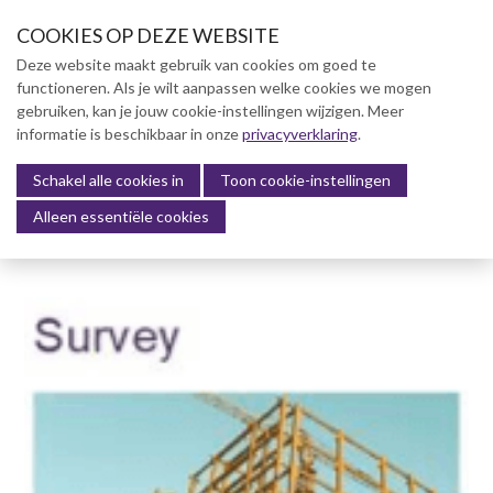
S
COOKIES OP DEZE WEBSITE
l
a
Deze website maakt gebruik van cookies om goed te
l
functioneren. Als je wilt aanpassen welke cookies we mogen
Over NVBK
i
gebruiken, kan je jouw cookie-instellingen wijzigen. Meer
n
informatie is beschikbaar in onze
NVBK Leden
privacyverklaring
.
k
s
Schakel alle cookies in
Lidmaatschap
Toon cookie-instellingen
Menu
o
Alleen essentiële cookies
Kennisbank
v
e
Kennisbank
r
Dag van de Bouwkosten 2025
J
Magazine
u
Kostenmanagement Bouw &
m
Infra (KM)
p
ABK-model 2023
t
o
Boek Levensduurkosten –
n
Slim investeren, lang
profiteren
a