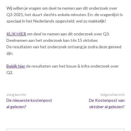
Contact
n
Wij willen je vragen om deel te nemen aan dit onderzoek over
t
Q3-2021, het duurt slechts enkele minuten. En: de vragenlijst is
e
Inloggen mijn NVBK
speciaal in het Nederlands opgesteld; wel zo makkelijk!
n
t
KLIK HIER
om deel te nemen aan dit onderzoek over Q3.
Contact
Deelnemen aan het onderzoek kan t/m 15 oktober.
De resultaten van het onderzoek ontvang je zodra deze gereed
zijn.
Zoek
Bekijk hier
de resultaten van het bouw & infra onderzoek over
Q2.
Inloggen
Vorig bericht
Volgend bericht
De nieuwste kostenpost
De Kostenpost van
al gelezen?
oktober al gelezen?