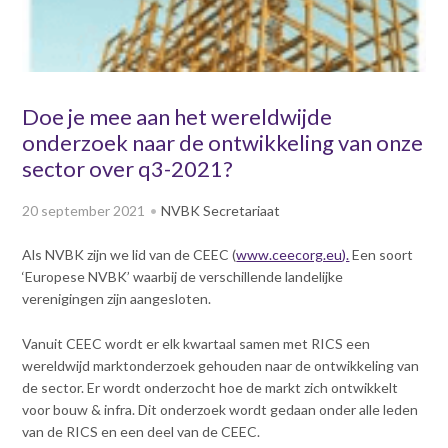
v
Dag van de
i
Bouwkostendeskundige 2024
g
Dag van de
a
Bouwkostendeskundige - 2
t
Doe je mee aan het wereldwijde
november 2023
i
onderzoek naar de ontwikkeling van onze
Vernieuwde boek
o
Bouwkostenmanagement
sector over q3-2021?
n
J
Publicatiereeks
20 september 2021
NVBK Secretariaat
levensduurkosten
u
m
Nieuwsbrieven
Als NVBK zijn we lid van de CEEC (
www.ceecorg.eu).
Een soort
p
Nieuwsarchief
‘Europese NVBK’ waarbij de verschillende landelijke
t
Opleiding & Carrière
verenigingen zijn aangesloten.
o
Artikelen
m
Verenigingsdocumenten
Partners
Vanuit CEEC wordt er elk kwartaal samen met RICS een
a
Columns Bernd Karstenberg
wereldwijd marktonderzoek gehouden naar de ontwikkeling van
i
Actualiteit
de sector. Er wordt onderzocht hoe de markt zich ontwikkelt
n
voor bouw & infra. Dit onderzoek wordt gedaan onder alle leden
c
van de RICS en een deel van de CEEC.
o