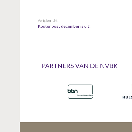
n
t
e
Vorig bericht
n
Kostenpost december is uit!
t
PARTNERS VAN DE NVBK