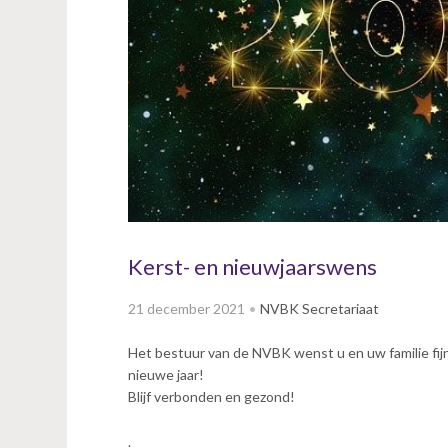
v
i
g
a
t
i
o
n
J
u
m
p
Kerst- en nieuwjaarswens
t
o
21 december 2021
NVBK Secretariaat
m
a
Het bestuur van de NVBK wenst u en uw familie fij
i
nieuwe jaar!
n
Blijf verbonden en gezond!
c
o
.