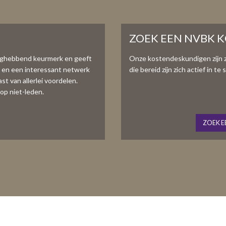
ZOEK EEN NVBK 
aghebbend keurmerk en geeft
Onze kostendeskundigen zijn 
e en een interessant netwerk
die bereid zijn zich actief in 
t van allerlei voordelen.
op niet-leden.
ZOEK E