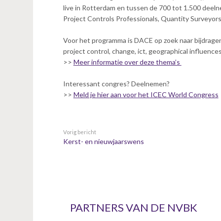
n
live in Rotterdam en tussen de 700 tot 1.500 deeln
t
Project Controls Professionals, Quantity Surveyors
e
n
Voor het programma is DACE op zoek naar bijdragen 
t
project control, change, ict, geographical influence
>>
Meer informatie over deze thema’s
Interessant congres? Deelnemen?
>>
Meld je hier aan voor het ICEC World Congress
Vorig bericht
Kerst- en nieuwjaarswens
PARTNERS VAN DE NVBK