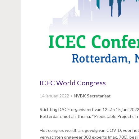
v
i
g
a
t
i
o
n
J
u
m
p
ICEC World Congress
t
o
14 januari 2022
NVBK Secretariaat
m
a
Stichting DACE organiseert van 12 t/m 15 juni 202
i
Rotterdam, met als thema: “Predictable Projects in
n
c
Het congres wordt, als gevolg van COVID, voor het
o
verwachten ongeveer 300 experts (max. 700), besli