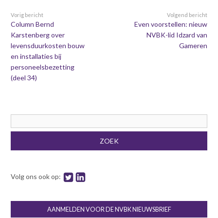
Vorig bericht
Volgend bericht
Column Bernd
Even voorstellen: nieuw
Karstenberg over
NVBK-lid Idzard van
levensduurkosten bouw
Gameren
en installaties bij
personeelsbezetting
(deel 34)
Zoekveld
ZOEK
Volg ons ook op:
AANMELDEN VOOR DE NVBK NIEUWSBRIEF