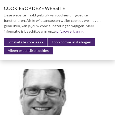
S
COOKIES OP DEZE WEBSITE
l
a
Deze website maakt gebruik van cookies om goed te
l
functioneren. Als je wilt aanpassen welke cookies we mogen
Over NVBK
i
gebruiken, kan je jouw cookie-instellingen wijzigen. Meer
n
informatie is beschikbaar in onze
NVBK Leden
privacyverklaring
.
k
s
Schakel alle cookies in
Lidmaatschap
Toon cookie-instellingen
Menu
o
Alleen essentiële cookies
Kennisbank
v
e
Kennisbank
r
Dag van de Bouwkosten 2025
J
Magazine
u
Kostenmanagement Bouw &
m
Infra (KM)
p
ABK-model 2023
t
o
Boek Levensduurkosten –
n
Slim investeren, lang
profiteren
a