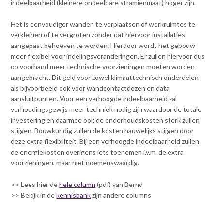
Contact
indeelbaarheid (kleinere ondeelbare stramienmaat) hoger zijn.
n
t
Het is eenvoudiger wanden te verplaatsen of werkruimtes te
e
Inloggen mijn NVBK
verkleinen of te vergroten zonder dat hiervoor installaties
n
aangepast behoeven te worden. Hierdoor wordt het gebouw
t
meer flexibel voor indelingsveranderingen. Er zullen hiervoor dus
Contact
op voorhand meer technische voorzieningen moeten worden
aangebracht. Dit geld voor zowel klimaattechnisch onderdelen
als bijvoorbeeld ook voor wandcontactdozen en data
aansluitpunten. Voor een verhoogde indeelbaarheid zal
Zoek
verhoudingsgewijs meer techniek nodig zijn waardoor de totale
investering en daarmee ook de onderhoudskosten sterk zullen
stijgen. Bouwkundig zullen de kosten nauwelijks stijgen door
deze extra flexibiliteit. Bij een verhoogde indeelbaarheid zullen
Inloggen
de energiekosten overigens iets toenemen i.v.m. de extra
voorzieningen, maar niet noemenswaardig.
>> Lees hier de
hele column
(pdf) van Bernd
>> Bekijk in de
kennisbank
zijn andere columns