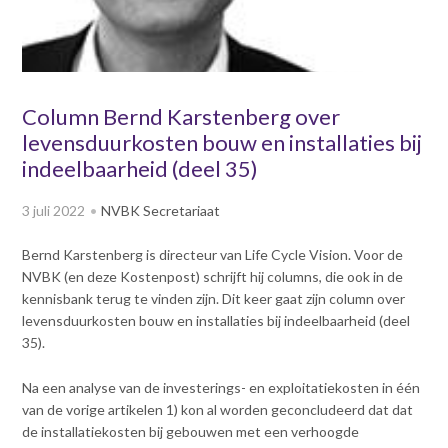
v
Dag van de
i
Bouwkostendeskundige 2024
g
Dag van de
a
Bouwkostendeskundige - 2
t
Column Bernd Karstenberg over
november 2023
i
levensduurkosten bouw en installaties bij
Vernieuwde boek
o
Bouwkostenmanagement
indeelbaarheid (deel 35)
n
J
Publicatiereeks
3 juli 2022
NVBK Secretariaat
levensduurkosten
u
m
Nieuwsbrieven
Bernd Karstenberg is directeur van Life Cycle Vision. Voor de
p
Nieuwsarchief
NVBK (en deze Kostenpost) schrijft hij columns, die ook in de
t
Opleiding & Carrière
kennisbank terug te vinden zijn. Dit keer gaat zijn column over
o
Artikelen
levensduurkosten bouw en installaties bij indeelbaarheid (deel
m
Verenigingsdocumenten
Partners
35).
a
Columns Bernd Karstenberg
i
Actualiteit
Na een analyse van de investerings- en exploitatiekosten in één
n
van de vorige artikelen 1) kon al worden geconcludeerd dat dat
c
de installatiekosten bij gebouwen met een verhoogde
o