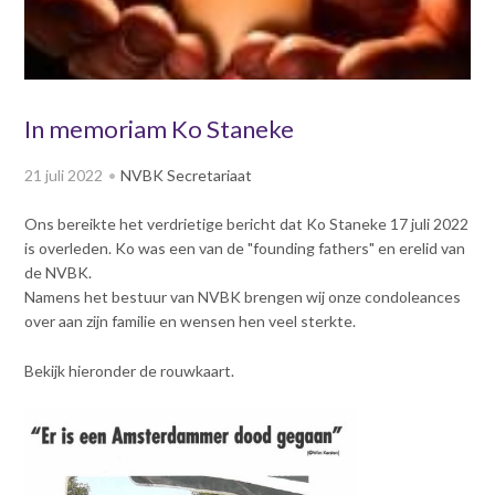
v
Dag van de
i
Bouwkostendeskundige 2024
g
Dag van de
a
Bouwkostendeskundige - 2
t
In memoriam Ko Staneke
november 2023
i
Vernieuwde boek
o
21 juli 2022
NVBK Secretariaat
Bouwkostenmanagement
n
J
Publicatiereeks
Ons bereikte het verdrietige bericht dat Ko Staneke 17 juli 2022
levensduurkosten
u
is overleden. Ko was een van de "founding fathers" en erelid van
m
Nieuwsbrieven
de NVBK.
p
Namens het bestuur van NVBK brengen wij onze condoleances
Nieuwsarchief
t
over aan zijn familie en wensen hen veel sterkte.
Opleiding & Carrière
o
Artikelen
m
Verenigingsdocumenten
Bekijk hieronder de rouwkaart.
Partners
a
Columns Bernd Karstenberg
i
Actualiteit
n
c
o