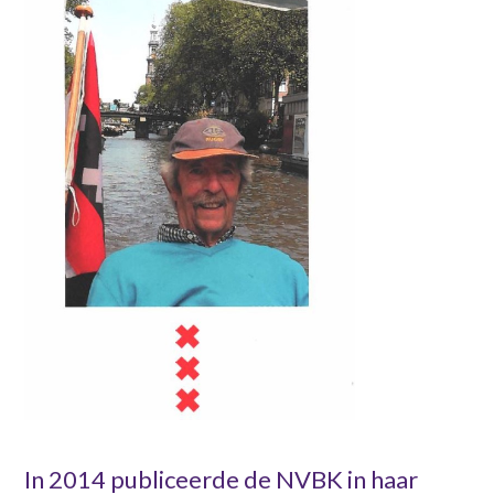
Contact
n
t
e
Inloggen mijn NVBK
n
t
Contact
Zoek
Inloggen
In 2014 publiceerde de NVBK in haar