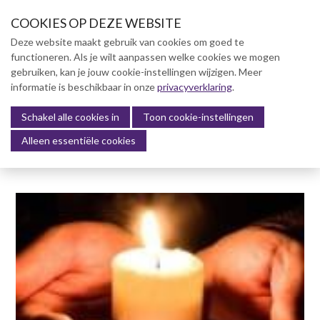
S
COOKIES OP DEZE WEBSITE
l
a
Deze website maakt gebruik van cookies om goed te
l
functioneren. Als je wilt aanpassen welke cookies we mogen
Over NVBK
i
gebruiken, kan je jouw cookie-instellingen wijzigen. Meer
n
informatie is beschikbaar in onze
NVBK Leden
privacyverklaring
.
k
s
Schakel alle cookies in
Lidmaatschap
Toon cookie-instellingen
Menu
o
Alleen essentiële cookies
Kennisbank
v
e
Kennisbank
r
Dag van de Bouwkosten 2025
J
Magazine
u
Kostenmanagement Bouw &
m
Infra (KM)
p
ABK-model 2023
t
o
Boek Levensduurkosten –
n
Slim investeren, lang
profiteren
a