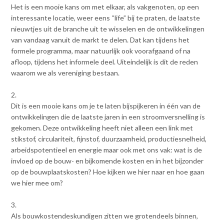
Het is een mooie kans om met elkaar, als vakgenoten, op een
v
Dag van de
interessante locatie, weer eens “life” bij te praten, de laatste
i
Bouwkostendeskundige 2024
nieuwtjes uit de branche uit te wisselen en de ontwikkelingen
g
Dag van de
van vandaag vanuit de markt te delen. Dat kan tijdens het
a
Bouwkostendeskundige - 2
formele programma, maar natuurlijk ook voorafgaand of na
t
november 2023
afloop, tijdens het informele deel. Uiteindelijk is dit de reden
i
Vernieuwde boek
waarom we als vereniging bestaan.
o
Bouwkostenmanagement
n
2.
J
Publicatiereeks
Dit is een mooie kans om je te laten bijspijkeren in één van de
levensduurkosten
u
ontwikkelingen die de laatste jaren in een stroomversnelling is
m
Nieuwsbrieven
gekomen. Deze ontwikkeling heeft niet alleen een link met
p
Nieuwsarchief
stikstof, circulariteit, fijnstof, duurzaamheid, productiesnelheid,
t
Opleiding & Carrière
arbeidspotentieel en energie maar ook met ons vak: wat is de
o
Artikelen
invloed op de bouw- en bijkomende kosten en in het bijzonder
m
Verenigingsdocumenten
Partners
op de bouwplaatskosten? Hoe kijken we hier naar en hoe gaan
a
Columns Bernd Karstenberg
we hier mee om?
i
Actualiteit
n
3.
c
Als bouwkostendeskundigen zitten we grotendeels binnen,
o