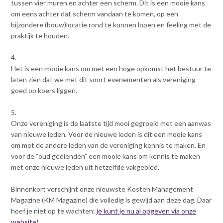
Contact
tussen vier muren en achter een scherm. Dit is een mooie kans
n
om eens achter dat scherm vandaan te komen, op een
t
bijzondere (bouw)locatie rond te kunnen lopen en feeling met de
e
Inloggen mijn NVBK
praktijk te houden.
n
t
4.
Contact
Het is een mooie kans om met een hoge opkomst het bestuur te
laten zien dat we met dit soort evenementen als vereniging
goed op koers liggen.
Zoek
5.
Onze vereniging is de laatste tijd mooi gegroeid met een aanwas
van nieuwe leden. Voor de nieuwe leden is dit een mooie kans
om met de andere leden van de vereniging kennis te maken. En
Inloggen
voor de “oud gedienden” een mooie kans om kennis te maken
met onze nieuwe leden uit hetzelfde vakgebied.
Binnenkort verschijnt onze nieuwste Kosten Management
Magazine (KM Magazine) die volledig is gewijd aan deze dag. Daar
hoef je niet op te wachten:
je kunt je nu al opgeven via onze
website
!