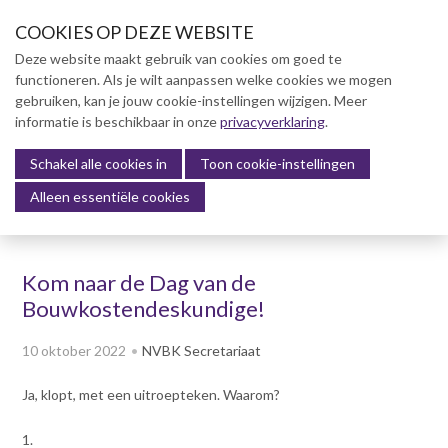
S
COOKIES OP DEZE WEBSITE
l
a
Deze website maakt gebruik van cookies om goed te
l
functioneren. Als je wilt aanpassen welke cookies we mogen
Over NVBK
i
gebruiken, kan je jouw cookie-instellingen wijzigen. Meer
n
informatie is beschikbaar in onze
NVBK Leden
privacyverklaring
.
k
s
Schakel alle cookies in
Lidmaatschap
Toon cookie-instellingen
Menu
o
Alleen essentiële cookies
Kennisbank
v
e
Kennisbank
r
Dag van de Bouwkosten 2025
Kom naar de Dag van de
J
Magazine
Bouwkostendeskundige!
u
Kostenmanagement Bouw &
m
Infra (KM)
10 oktober 2022
NVBK Secretariaat
p
ABK-model 2023
t
Ja, klopt, met een uitroepteken. Waarom?
o
Boek Levensduurkosten –
n
Slim investeren, lang
1.
profiteren
a