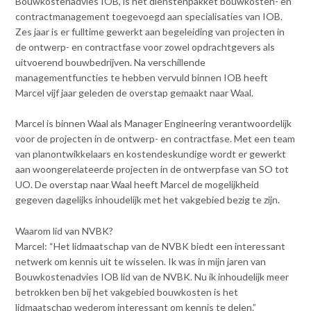
Bouwkostenadvies IOB, is het dienstenpakket bouwkosten- en
Contact
n
contractmanagement toegevoegd aan specialisaties van IOB.
t
Zes jaar is er fulltime gewerkt aan begeleiding van projecten in
e
Inloggen mijn NVBK
de ontwerp- en contractfase voor zowel opdrachtgevers als
n
uitvoerend bouwbedrijven. Na verschillende
t
managementfuncties te hebben vervuld binnen IOB heeft
Contact
Marcel vijf jaar geleden de overstap gemaakt naar Waal.
Marcel is binnen Waal als Manager Engineering verantwoordelijk
voor de projecten in de ontwerp- en contractfase. Met een team
Zoek
van planontwikkelaars en kostendeskundige wordt er gewerkt
aan woongerelateerde projecten in de ontwerpfase van SO tot
UO. De overstap naar Waal heeft Marcel de mogelijkheid
gegeven dagelijks inhoudelijk met het vakgebied bezig te zijn.
Inloggen
Waarom lid van NVBK?
Marcel: “Het lidmaatschap van de NVBK biedt een interessant
netwerk om kennis uit te wisselen. Ik was in mijn jaren van
Bouwkostenadvies IOB lid van de NVBK. Nu ik inhoudelijk meer
betrokken ben bij het vakgebied bouwkosten is het
lidmaatschap wederom interessant om kennis te delen.”