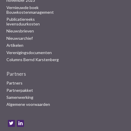
november 2023
Vernieuwde boek
Bouwkostenmanagement
Publicatiereeks
levensduurkosten
Nieuwsbrieven
Nieuwsarchief
Artikelen
Verenigingsdocumenten
Columns Bernd Karstenberg
Partners
Partners
Partnerpakket
Samenwerking
Algemene voorwaarden
B
e