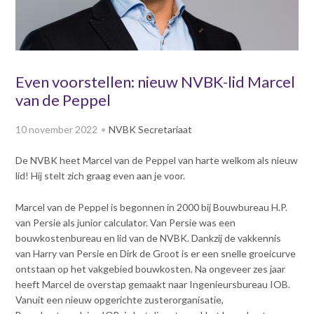
v
Dag van de
i
Bouwkostendeskundige 2024
g
Dag van de
a
Bouwkostendeskundige - 2
t
Even voorstellen: nieuw NVBK-lid Marcel
november 2023
i
van de Peppel
Vernieuwde boek
o
Bouwkostenmanagement
n
10 november 2022
NVBK Secretariaat
J
Publicatiereeks
levensduurkosten
u
De NVBK heet Marcel van de Peppel van harte welkom als nieuw
m
Nieuwsbrieven
lid! Hij stelt zich graag even aan je voor.
p
Nieuwsarchief
t
Marcel van de Peppel is begonnen in 2000 bij Bouwbureau H.P.
Opleiding & Carrière
o
Artikelen
van Persie als junior calculator. Van Persie was een
m
Verenigingsdocumenten
bouwkostenbureau en lid van de NVBK. Dankzij de vakkennis
Partners
a
van Harry van Persie en Dirk de Groot is er een snelle groeicurve
Columns Bernd Karstenberg
i
Actualiteit
ontstaan op het vakgebied bouwkosten. Na ongeveer zes jaar
n
heeft Marcel de overstap gemaakt naar Ingenieursbureau IOB.
c
Vanuit een nieuw opgerichte zusterorganisatie,
o