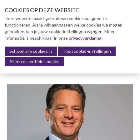
S
COOKIES OP DEZE WEBSITE
l
a
Deze website maakt gebruik van cookies om goed te
l
functioneren. Als je wilt aanpassen welke cookies we mogen
Over NVBK
i
gebruiken, kan je jouw cookie-instellingen wijzigen. Meer
n
informatie is beschikbaar in onze
NVBK Leden
privacyverklaring
.
k
s
Schakel alle cookies in
Lidmaatschap
Toon cookie-instellingen
Menu
o
Alleen essentiële cookies
Kennisbank
v
e
Kennisbank
r
Dag van de Bouwkosten 2025
J
Magazine
u
Kostenmanagement Bouw &
m
Infra (KM)
p
ABK-model 2023
t
o
Boek Levensduurkosten –
n
Slim investeren, lang
profiteren
a