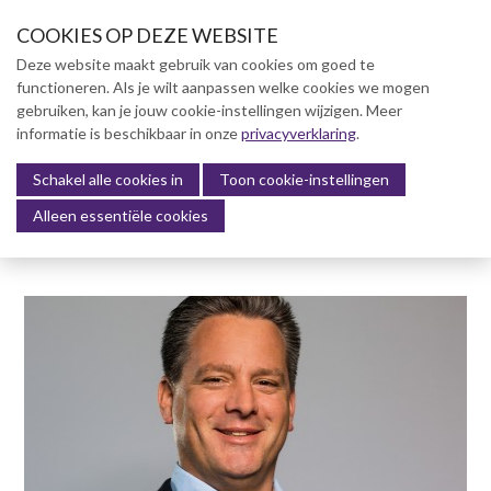
S
COOKIES OP DEZE WEBSITE
l
a
Deze website maakt gebruik van cookies om goed te
l
functioneren. Als je wilt aanpassen welke cookies we mogen
Over NVBK
i
gebruiken, kan je jouw cookie-instellingen wijzigen. Meer
n
informatie is beschikbaar in onze
NVBK Leden
privacyverklaring
.
k
s
Schakel alle cookies in
Lidmaatschap
Toon cookie-instellingen
Menu
o
Alleen essentiële cookies
Kennisbank
v
e
Kennisbank
r
Dag van de Bouwkosten 2025
J
Magazine
u
Kostenmanagement Bouw &
m
Infra (KM)
p
ABK-model 2023
t
o
Boek Levensduurkosten –
n
Slim investeren, lang
profiteren
a