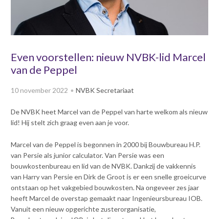
v
Dag van de
i
Bouwkostendeskundige 2024
g
Dag van de
a
Bouwkostendeskundige - 2
t
Even voorstellen: nieuw NVBK-lid Marcel
november 2023
i
van de Peppel
Vernieuwde boek
o
Bouwkostenmanagement
n
10 november 2022
NVBK Secretariaat
J
Publicatiereeks
levensduurkosten
u
De NVBK heet Marcel van de Peppel van harte welkom als nieuw
m
Nieuwsbrieven
lid! Hij stelt zich graag even aan je voor.
p
Nieuwsarchief
t
Marcel van de Peppel is begonnen in 2000 bij Bouwbureau H.P.
Opleiding & Carrière
o
Artikelen
van Persie als junior calculator. Van Persie was een
m
Verenigingsdocumenten
bouwkostenbureau en lid van de NVBK. Dankzij de vakkennis
Partners
a
van Harry van Persie en Dirk de Groot is er een snelle groeicurve
Columns Bernd Karstenberg
i
Actualiteit
ontstaan op het vakgebied bouwkosten. Na ongeveer zes jaar
n
heeft Marcel de overstap gemaakt naar Ingenieursbureau IOB.
c
Vanuit een nieuw opgerichte zusterorganisatie,
o