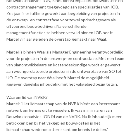
Bouwkostenadvies IOB, is het dienstenpakket bouwkosten- en
Contact
n
contractmanagement toegevoegd aan specialisaties van IOB.
t
Zes jaar is er fulltime gewerkt aan begeleiding van projecten in
e
Inloggen mijn NVBK
de ontwerp- en contractfase voor zowel opdrachtgevers als
n
uitvoerend bouwbedrijven. Na verschillende
t
managementfuncties te hebben vervuld binnen IOB heeft
Contact
Marcel vijf jaar geleden de overstap gemaakt naar Waal.
Marcel is binnen Waal als Manager Engineering verantwoordelijk
voor de projecten in de ontwerp- en contractfase. Met een team
Zoek
van planontwikkelaars en kostendeskundige wordt er gewerkt
aan woongerelateerde projecten in de ontwerpfase van SO tot
UO. De overstap naar Waal heeft Marcel de mogelijkheid
gegeven dagelijks inhoudelijk met het vakgebied bezig te zijn.
Inloggen
Waarom lid van NVBK?
Marcel: “Het lidmaatschap van de NVBK biedt een interessant
netwerk om kennis uit te wisselen. Ik was in mijn jaren van
Bouwkostenadvies IOB lid van de NVBK. Nu ik inhoudelijk meer
betrokken ben bij het vakgebied bouwkosten is het
lidmaatschap wederom interessant om kennis te delen.”