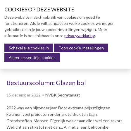
S
COOKIES OP DEZE WEBSITE
l
a
Deze website maakt gebruik van cookies om goed te
l
functioneren. Als je wilt aanpassen welke cookies we mogen
Over NVBK
i
gebruiken, kan je jouw cookie-instellingen wijzigen. Meer
n
informatie is beschikbaar in onze
NVBK Leden
privacyverklaring
.
k
s
Schakel alle cookies in
Lidmaatschap
Toon cookie-instellingen
Menu
o
Alleen essentiële cookies
Kennisbank
v
e
Kennisbank
r
Dag van de Bouwkosten 2025
Bestuurscolumn: Glazen bol
J
Magazine
u
Kostenmanagement Bouw &
15 december 2022
NVBK Secretariaat
m
Infra (KM)
p
2022 was een bijzonder jaar. Door extreme prijsstijgingen
ABK-model 2023
t
kwamen veel projecten onder grote druk te staan.
o
Boek Levensduurkosten –
Grondstoffen. Mensen. Eigenlijk was er aan alles wel een tekort.
n
Slim investeren, lang
Wellicht aan stikstof niet dan… Al met al een behoorlijke
profiteren
a