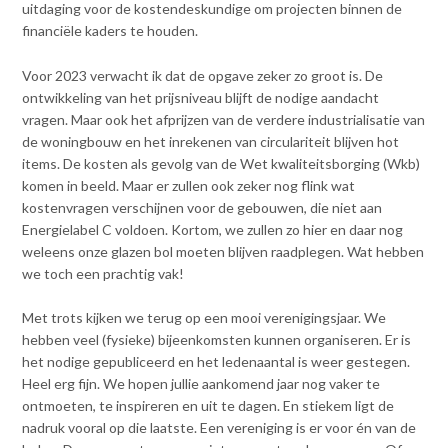
uitdaging voor de kostendeskundige om projecten binnen de
v
Dag van de
financiële kaders te houden.
i
Bouwkostendeskundige 2024
g
Dag van de
Voor 2023 verwacht ik dat de opgave zeker zo groot is. De
a
Bouwkostendeskundige - 2
ontwikkeling van het prijsniveau blijft de nodige aandacht
t
november 2023
vragen. Maar ook het afprijzen van de verdere industrialisatie van
i
de woningbouw en het inrekenen van circulariteit blijven hot
Vernieuwde boek
o
Bouwkostenmanagement
items. De kosten als gevolg van de Wet kwaliteitsborging (Wkb)
n
komen in beeld. Maar er zullen ook zeker nog flink wat
J
Publicatiereeks
kostenvragen verschijnen voor de gebouwen, die niet aan
levensduurkosten
u
Energielabel C voldoen. Kortom, we zullen zo hier en daar nog
m
Nieuwsbrieven
weleens onze glazen bol moeten blijven raadplegen. Wat hebben
p
Nieuwsarchief
we toch een prachtig vak!
t
Opleiding & Carrière
o
Artikelen
Met trots kijken we terug op een mooi verenigingsjaar. We
m
Verenigingsdocumenten
hebben veel (fysieke) bijeenkomsten kunnen organiseren. Er is
Partners
a
het nodige gepubliceerd en het ledenaantal is weer gestegen.
Columns Bernd Karstenberg
i
Actualiteit
Heel erg fijn. We hopen jullie aankomend jaar nog vaker te
n
ontmoeten, te inspireren en uit te dagen. En stiekem ligt de
c
nadruk vooral op die laatste. Een vereniging is er voor én van de
o