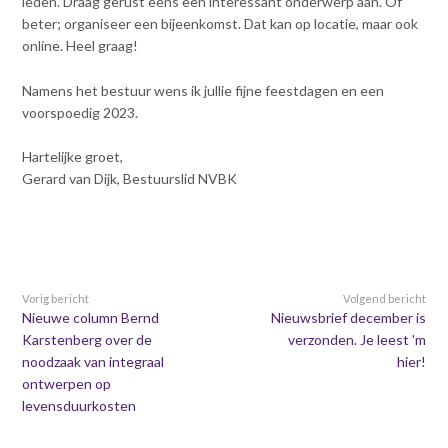
leden. Draag gerust eens een interessant onderwerp aan. Of
Contact
n
beter; organiseer een bijeenkomst. Dat kan op locatie, maar ook
t
online. Heel graag!
e
Inloggen mijn NVBK
n
Namens het bestuur wens ik jullie fijne feestdagen en een
t
voorspoedig 2023.
Contact
Hartelijke groet,
Gerard van Dijk, Bestuurslid NVBK
Zoek
Vorig bericht
Volgend bericht
Inloggen
Nieuwe column Bernd
Nieuwsbrief december is
Karstenberg over de
verzonden. Je leest 'm
noodzaak van integraal
hier!
ontwerpen op
levensduurkosten