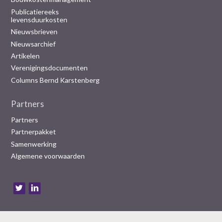
Publicatiereeks
levensduurkosten
Nieuwsbrieven
Nieuwsarchief
Artikelen
Verenigingsdocumenten
Columns Bernd Karstenberg
Partners
Partners
Partnerpakket
Samenwerking
Algemene voorwaarden
B
e
z
o
e