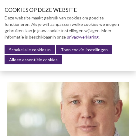
S
COOKIES OP DEZE WEBSITE
l
a
Deze website maakt gebruik van cookies om goed te
l
functioneren. Als je wilt aanpassen welke cookies we mogen
Over NVBK
i
gebruiken, kan je jouw cookie-instellingen wijzigen. Meer
n
informatie is beschikbaar in onze
NVBK Leden
privacyverklaring
.
k
s
Schakel alle cookies in
Lidmaatschap
Toon cookie-instellingen
Menu
o
Alleen essentiële cookies
Kennisbank
v
e
Kennisbank
r
Dag van de Bouwkosten 2025
J
Magazine
u
Kostenmanagement Bouw &
m
Infra (KM)
p
ABK-model 2023
t
o
Boek Levensduurkosten –
n
Slim investeren, lang
profiteren
a