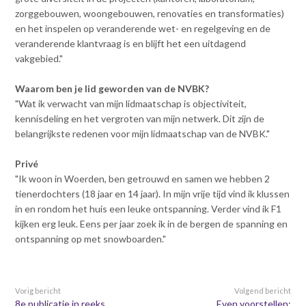
Contact
n
zorggebouwen, woongebouwen, renovaties en transformaties)
t
en het inspelen op veranderende wet- en regelgeving en de
e
Inloggen mijn NVBK
veranderende klantvraag is en blijft het een uitdagend
n
vakgebied."
t
Waarom ben je lid geworden van de NVBK?
Contact
"Wat ik verwacht van mijn lidmaatschap is objectiviteit,
kennisdeling en het vergroten van mijn netwerk. Dit zijn de
belangrijkste redenen voor mijn lidmaatschap van de NVBK."
Zoek
Privé
"Ik woon in Woerden, ben getrouwd en samen we hebben 2
tienerdochters (18 jaar en 14 jaar). In mijn vrije tijd vind ik klussen
Inloggen
in en rondom het huis een leuke ontspanning. Verder vind ik F1
kijken erg leuk. Eens per jaar zoek ik in de bergen de spanning en
ontspanning op met snowboarden."
Vorig bericht
Volgend bericht
8e publicatie in reeks
Even voorstellen: