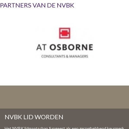
PARTNERS VAN DE NVBK
NVBK LID WORDEN
Het NVBK lidmaatschap fungeert als een gezaghebbend keurmerk