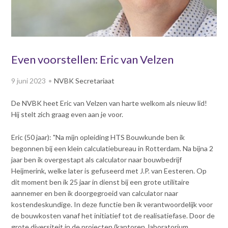
v
Dag van de
i
Bouwkostendeskundige 2024
g
Dag van de
a
Bouwkostendeskundige - 2
t
Even voorstellen: Eric van Velzen
november 2023
i
Vernieuwde boek
o
9 juni 2023
NVBK Secretariaat
Bouwkostenmanagement
n
J
Publicatiereeks
De NVBK heet Eric van Velzen van harte welkom als nieuw lid!
levensduurkosten
u
Hij stelt zich graag even aan je voor.
m
Nieuwsbrieven
p
Eric (50 jaar): "Na mijn opleiding HTS Bouwkunde ben ik
Nieuwsarchief
t
begonnen bij een klein calculatiebureau in Rotterdam. Na bijna 2
Opleiding & Carrière
o
Artikelen
jaar ben ik overgestapt als calculator naar bouwbedrijf
m
Verenigingsdocumenten
Heijmerink, welke later is gefuseerd met J.P. van Eesteren. Op
Partners
a
dit moment ben ik 25 jaar in dienst bij een grote utilitaire
Columns Bernd Karstenberg
i
aannemer en ben ik doorgegroeid van calculator naar
Actualiteit
n
kostendeskundige. In deze functie ben ik verantwoordelijk voor
c
de bouwkosten vanaf het initiatief tot de realisatiefase. Door de
o
grote diversiteit in de projecten (kantoren, laboratorium,