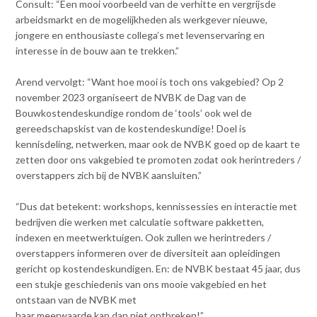
Contact
Consult: “Een mooi voorbeeld van de verhitte en vergrijsde
n
arbeidsmarkt en de mogelijkheden als werkgever nieuwe,
t
jongere en enthousiaste collega’s met levenservaring en
e
Inloggen mijn NVBK
interesse in de bouw aan te trekken.”
n
t
Arend vervolgt: “Want hoe mooi is toch ons vakgebied? Op 2
Contact
november 2023 organiseert de NVBK de Dag van de
Bouwkostendeskundige rondom de ‘tools’ ook wel de
gereedschapskist van de kostendeskundige! Doel is
kennisdeling, netwerken, maar ook de NVBK goed op de kaart te
Zoek
zetten door ons vakgebied te promoten zodat ook herintreders /
overstappers zich bij de NVBK aansluiten.”
“Dus dat betekent: workshops, kennissessies en interactie met
Inloggen
bedrijven die werken met calculatie software pakketten,
indexen en meetwerktuigen. Ook zullen we herintreders /
overstappers informeren over de diversiteit aan opleidingen
gericht op kostendeskundigen. En: de NVBK bestaat 45 jaar, dus
een stukje geschiedenis van ons mooie vakgebied en het
ontstaan van de NVBK met
haar meerwaarde kan dan niet ontbreken!”