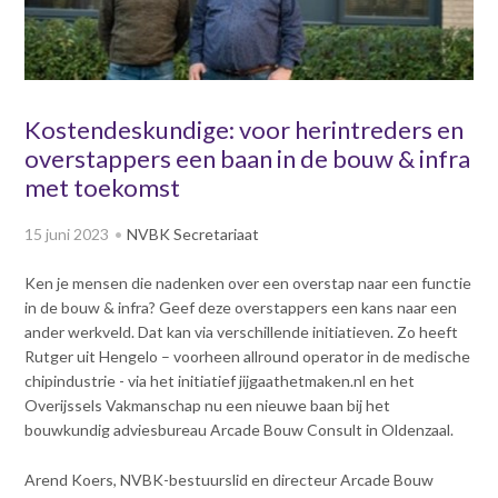
v
Dag van de
i
Bouwkostendeskundige 2024
g
Dag van de
a
Bouwkostendeskundige - 2
t
Kostendeskundige: voor herintreders en
november 2023
i
overstappers een baan in de bouw & infra
Vernieuwde boek
o
Bouwkostenmanagement
met toekomst
n
J
Publicatiereeks
15 juni 2023
NVBK Secretariaat
levensduurkosten
u
m
Nieuwsbrieven
Ken je mensen die nadenken over een overstap naar een functie
p
Nieuwsarchief
in de bouw & infra? Geef deze overstappers een kans naar een
t
Opleiding & Carrière
ander werkveld. Dat kan via verschillende initiatieven. Zo heeft
o
Artikelen
Rutger uit Hengelo – voorheen allround operator in de medische
m
Verenigingsdocumenten
Partners
chipindustrie - via het initiatief jijgaathetmaken.nl en het
a
Columns Bernd Karstenberg
Overijssels Vakmanschap nu een nieuwe baan bij het
i
Actualiteit
bouwkundig adviesbureau Arcade Bouw Consult in Oldenzaal.
n
c
Arend Koers, NVBK-bestuurslid en directeur Arcade Bouw
o