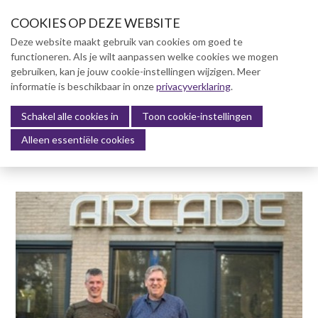
S
COOKIES OP DEZE WEBSITE
l
a
Deze website maakt gebruik van cookies om goed te
l
functioneren. Als je wilt aanpassen welke cookies we mogen
Over NVBK
i
gebruiken, kan je jouw cookie-instellingen wijzigen. Meer
n
informatie is beschikbaar in onze
NVBK Leden
privacyverklaring
.
k
s
Schakel alle cookies in
Lidmaatschap
Toon cookie-instellingen
Menu
o
Alleen essentiële cookies
Kennisbank
v
e
Kennisbank
r
Dag van de Bouwkosten 2025
J
Magazine
u
Kostenmanagement Bouw &
m
Infra (KM)
p
ABK-model 2023
t
o
Boek Levensduurkosten –
n
Slim investeren, lang
profiteren
a