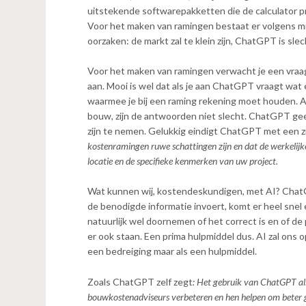
n
uitstekende softwarepakketten die de calculator p
t
Voor het maken van ramingen bestaat er volgens mi
e
oorzaken: de markt zal te klein zijn, ChatGPT is slec
n
t
Voor het maken van ramingen verwacht je een vraa
aan. Mooi is wel dat als je aan ChatGPT vraagt wat 
waarmee je bij een raming rekening moet houden. Al
bouw, zijn de antwoorden niet slecht. ChatGPT gee
zijn te nemen. Gelukkig eindigt ChatGPT met een zi
kostenramingen ruwe schattingen zijn en dat de werkelijk
locatie en de specifieke kenmerken van uw project.
Wat kunnen wij, kostendeskundigen, met AI? ChatGP
de benodigde informatie invoert, komt er heel snel 
natuurlijk wel doornemen of het correct is en of de 
er ook staan. Een prima hulpmiddel dus. AI zal ons o
een bedreiging maar als een hulpmiddel.
Zoals ChatGPT zelf zegt
: Het gebruik van ChatGPT als
bouwkostenadviseurs verbeteren en hen helpen om beter 