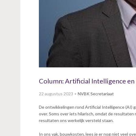
v
i
g
a
t
i
o
n
J
u
m
p
Column: Artificial Intelligence
t
o
22 augustus 2023
NVBK Secretariaat
m
a
De ontwikkelingen rond Artificial Intelligence (AI) 
i
over. Soms over iets hilarisch, omdat de resultaten
n
resultaten ons werkelijk versteld staan.
c
o
In ons vak, bouwkosten, lees je er nog niet veel ove