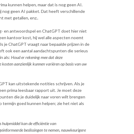
rima kunnen helpen, maar dat is nog geen AI.
j nog geen AI pakket. Dat heeft verschillende
ht met getallen, enz..
g- en antwoordspel en ChatGPT doet hier niet
een kantoor kost, hij wel alle aspecten noemt
s je ChatGPT vraagt naar bepaalde prijzen in de
ft ook een aantal aandachtspunten die serieus
n als:
Houd er rekening mee dat deze
e kosten aanzienlijk kunnen variëren op basis van uw
T kan uitstekende notities schrijven. Als je
een prima leesbaar rapport uit. Je moet deze
punten die je duidelijk naar voren wilt brengen
p termijn goed kunnen helpen; zie het niet als
 hulpmiddel kan de efficiëntie van
geïnformeerde beslissingen te nemen, nauwkeurigere