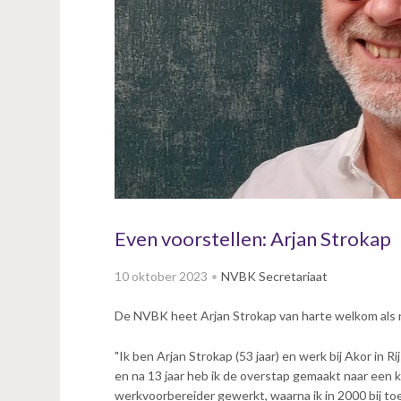
v
i
g
a
t
i
o
n
J
u
m
p
Even voorstellen: Arjan Strokap
t
o
10 oktober 2023
NVBK Secretariaat
m
a
De NVBK heet Arjan Strokap van harte welkom als nie
i
n
"Ik ben Arjan Strokap (53 jaar) en werk bij Akor in 
c
en na 13 jaar heb ik de overstap gemaakt naar een ka
o
werkvoorbereider gewerkt, waarna ik in 2000 bij to