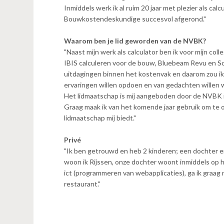
n
Inmiddels werk ik al ruim 20 jaar met plezier als calc
t
Bouwkostendeskundige succesvol afgerond."
e
n
Waarom ben je lid geworden van de NVBK?
t
"Naast mijn werk als calculator ben ik voor mijn co
IBIS calculeren voor de bouw, Bluebeam Revu en Sol
uitdagingen binnen het kostenvak en daarom zou i
ervaringen willen opdoen en van gedachten willen 
Het lidmaatschap is mij aangeboden door de NVBK 
Graag maak ik van het komende jaar gebruik om te
lidmaatschap mij biedt."
Privé
"Ik ben getrouwd en heb 2 kinderen; een dochter 
woon ik Rijssen, onze dochter woont inmiddels op haar
ict (programmeren van webapplicaties), ga ik graag 
restaurant."