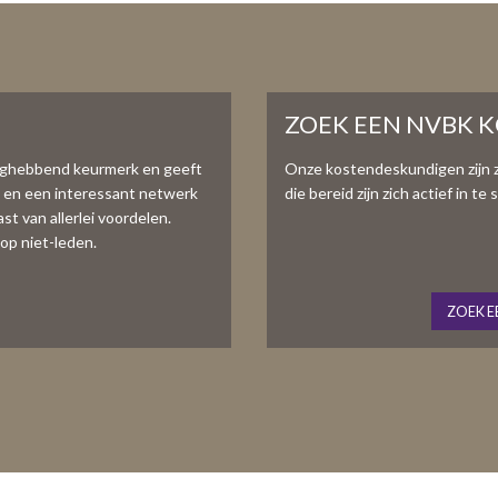
ZOEK EEN NVBK 
aghebbend keurmerk en geeft
Onze kostendeskundigen zijn 
e en een interessant netwerk
die bereid zijn zich actief in 
t van allerlei voordelen.
op niet-leden.
ZOEK E