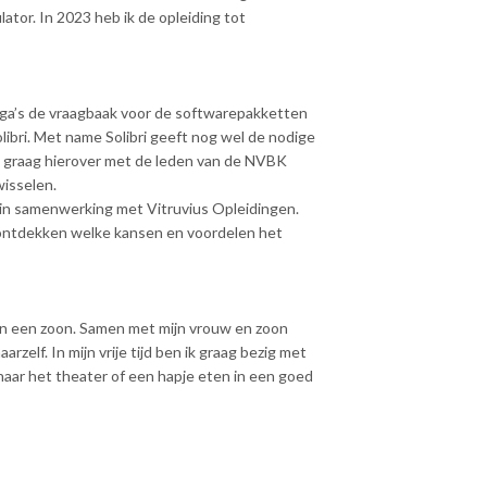
ulator. In 2023 heb ik de opleiding tot
llega’s de vraagbaak voor de softwarepakketten
ibri. Met name Solibri geeft nog wel de nodige
k graag hierover met de leden van de NVBK
wisselen.
in samenwerking met Vitruvius Opleidingen.
 ontdekken welke kansen en voordelen het
en een zoon. Samen met mijn vrouw en zoon
zelf. In mijn vrije tijd ben ik graag bezig met
naar het theater of een hapje eten in een goed