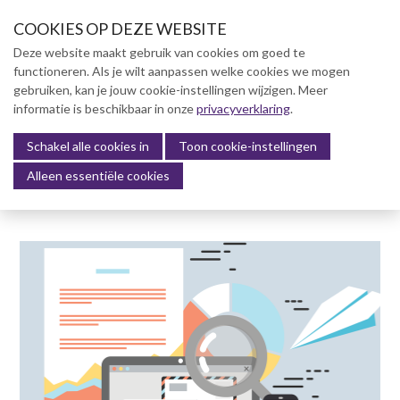
S
COOKIES OP DEZE WEBSITE
l
a
Deze website maakt gebruik van cookies om goed te
l
functioneren. Als je wilt aanpassen welke cookies we mogen
Over NVBK
i
gebruiken, kan je jouw cookie-instellingen wijzigen. Meer
n
informatie is beschikbaar in onze
NVBK Leden
privacyverklaring
.
k
s
Schakel alle cookies in
Lidmaatschap
Toon cookie-instellingen
Menu
o
Alleen essentiële cookies
Kennisbank
v
e
Kennisbank
r
Dag van de Bouwkosten 2025
J
Magazine
u
Kostenmanagement Bouw &
m
Infra (KM)
p
ABK-model 2023
t
o
Boek Levensduurkosten –
n
Slim investeren, lang
profiteren
a