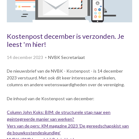
v
Dag van de
i
Bouwkostendeskundige 2024
g
Dag van de
a
Bouwkostendeskundige - 2
t
Kostenpost december is verzonden. Je
november 2023
i
leest 'm hier!
Vernieuwde boek
o
Bouwkostenmanagement
n
14 december 2023
NVBK Secretariaat
J
Publicatiereeks
levensduurkosten
u
De nieuwsbrief van de NVBK - Kostenpost - is 14 december
m
Nieuwsbrieven
2023 verstuurd. Met ook dit keer interessante artikelen,
p
Nieuwsarchief
columns en andere wetenswaardigheden over de vereniging.
t
Opleiding & Carrière
o
Artikelen
De inhoud van de Kostenpost van december:
m
Verenigingsdocumenten
Partners
a
Column John Koks: BIM: de structurele stap naar een
Columns Bernd Karstenberg
i
Actualiteit
geïntegreerde manier van werken?
n
Vers van de pers: KM magazine 2023 'De gereedschapskist van
c
de bouwkostendeskundige'
o