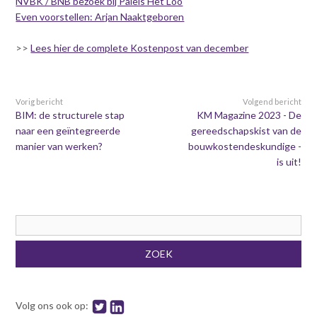
NVBK / BNB bezoek bij Paleis Het Loo
Contact
n
Even voorstellen: Arjan Naaktgeboren
t
e
Inloggen mijn NVBK
>>
Lees hier de complete Kostenpost van december
n
t
Contact
Vorig bericht
Volgend bericht
BIM: de structurele stap
KM Magazine 2023 - De
naar een geïntegreerde
gereedschapskist van de
manier van werken?
bouwkostendeskundige -
Zoek
is uit!
Inloggen
Zoekveld
ZOEK
Volg ons ook op: