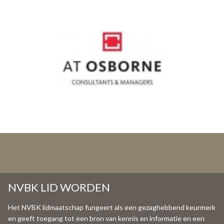
NVBK LID WORDEN
Het NVBK lidmaatschap fungeert als een gezaghebbend keurmerk
en geeft toegang tot een bron van kennis en informatie en een