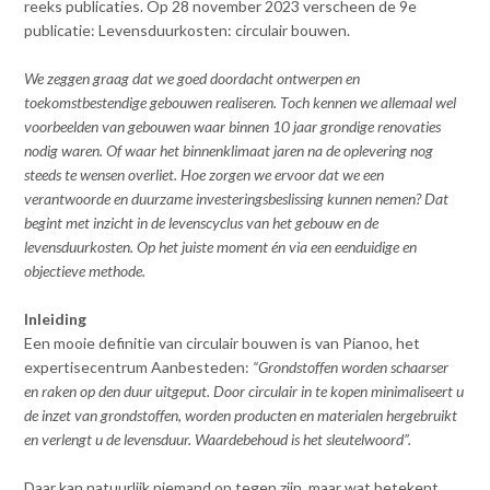
Contact
reeks publicaties. Op 28 november 2023 verscheen de 9e
n
publicatie: Levensduurkosten: circulair bouwen.
t
e
Inloggen mijn NVBK
We zeggen graag dat we goed doordacht ontwerpen en
n
toekomstbestendige gebouwen realiseren. Toch kennen we allemaal wel
t
voorbeelden van gebouwen waar binnen 10 jaar grondige renovaties
Contact
nodig waren. Of waar het binnenklimaat jaren na de oplevering nog
steeds te wensen overliet. Hoe zorgen we ervoor dat we een
verantwoorde en duurzame investeringsbeslissing kunnen nemen? Dat
begint met inzicht in de levenscyclus van het gebouw en de
Zoek
levensduurkosten. Op het juiste moment én via een eenduidige en
objectieve methode.
Inleiding
Inloggen
Een mooie definitie van circulair bouwen is van Pianoo, het
expertisecentrum Aanbesteden:
“Grondstoffen worden schaarser
en raken op den duur uitgeput. Door circulair in te kopen minimaliseert u
de inzet van grondstoffen, worden producten en materialen hergebruikt
en verlengt u de levensduur. Waardebehoud is het sleutelwoord”.
Daar kan natuurlijk niemand op tegen zijn, maar wat betekent