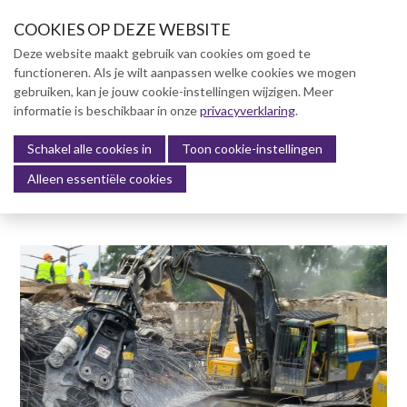
S
COOKIES OP DEZE WEBSITE
l
a
Deze website maakt gebruik van cookies om goed te
l
functioneren. Als je wilt aanpassen welke cookies we mogen
Over NVBK
i
gebruiken, kan je jouw cookie-instellingen wijzigen. Meer
n
informatie is beschikbaar in onze
NVBK Leden
privacyverklaring
.
k
s
Schakel alle cookies in
Lidmaatschap
Toon cookie-instellingen
Menu
o
Alleen essentiële cookies
Kennisbank
v
e
Kennisbank
r
Dag van de Bouwkosten 2025
J
Magazine
u
Kostenmanagement Bouw &
m
Infra (KM)
p
ABK-model 2023
t
o
Boek Levensduurkosten –
n
Slim investeren, lang
profiteren
a