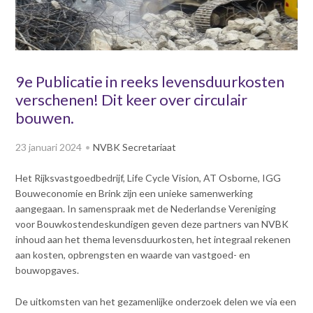
v
Dag van de
i
Bouwkostendeskundige 2024
g
Dag van de
a
Bouwkostendeskundige - 2
t
9e Publicatie in reeks levensduurkosten
november 2023
i
verschenen! Dit keer over circulair
Vernieuwde boek
o
Bouwkostenmanagement
bouwen.
n
J
Publicatiereeks
23 januari 2024
NVBK Secretariaat
levensduurkosten
u
m
Nieuwsbrieven
Het Rijksvastgoedbedrijf, Life Cycle Vision, AT Osborne, IGG
p
Nieuwsarchief
Bouweconomie en Brink zijn een unieke samenwerking
t
Opleiding & Carrière
aangegaan. In samenspraak met de Nederlandse Vereniging
o
Artikelen
voor Bouwkostendeskundigen geven deze partners van NVBK
m
Verenigingsdocumenten
Partners
inhoud aan het thema levensduurkosten, het integraal rekenen
a
Columns Bernd Karstenberg
aan kosten, opbrengsten en waarde van vastgoed- en
i
Actualiteit
bouwopgaves.
n
c
De uitkomsten van het gezamenlijke onderzoek delen we via een
o