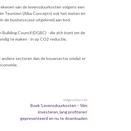
erekenen van de levensduurkosten volgens een
Jim Teunizen (Alba Concepts) ook het meten en
 in de businesscase uitgebreid aan bod.
 Building Council (DGBC) - die zich inzet om de
dig te maken - in op CO2-reductie,
or andere sectoren dan de bouwsector omdat er
 economie.
Volgend bericht
Boek 'Levensduurkosten – Slim
investeren, lang profiteren'
gepresenteerd en nu te downloaden