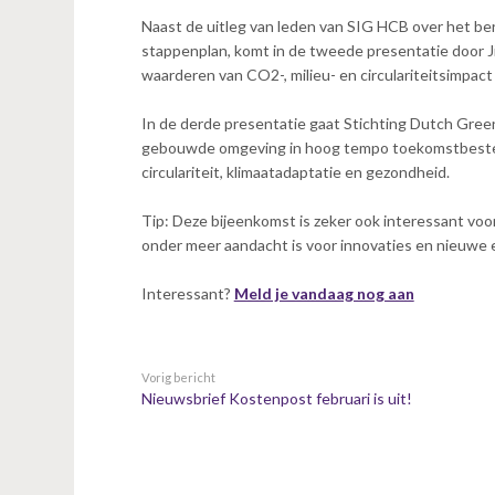
n
Naast de uitleg van leden van SIG HCB over het b
t
stappenplan, komt in de tweede presentatie door 
e
waarderen van CO2-, milieu- en circulariteitsimpact
n
t
In de derde presentatie gaat Stichting Dutch Green
gebouwde omgeving in hoog tempo toekomstbesten
circulariteit, klimaatadaptatie en gezondheid.
Tip: Deze bijeenkomst is zeker ook interessant vo
onder meer aandacht is voor innovaties en nieuwe
Interessant?
Meld je vandaag nog aan
Vorig bericht
Nieuwsbrief Kostenpost februari is uit!