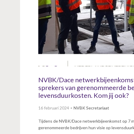
v
i
g
a
t
i
o
n
J
u
m
p
NVBK/Dace netwerkbijeenkomst 
t
sprekers van gerenommeerde bed
o
levensduurkosten. Kom jij ook?
m
a
16 februari 2024
NVBK Secretariaat
i
n
Tijdens de NVBK/Dace netwerkbijeenkomst op 7 ma
c
gerenommeerde bedrijven hun visie op levensduur
o