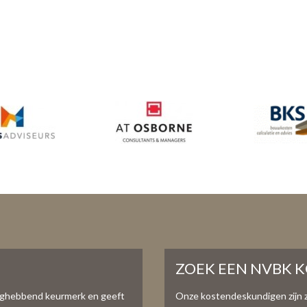
ZOEK EEN NVBK 
aghebbend keurmerk en geeft
Onze kostendeskundigen zijn 