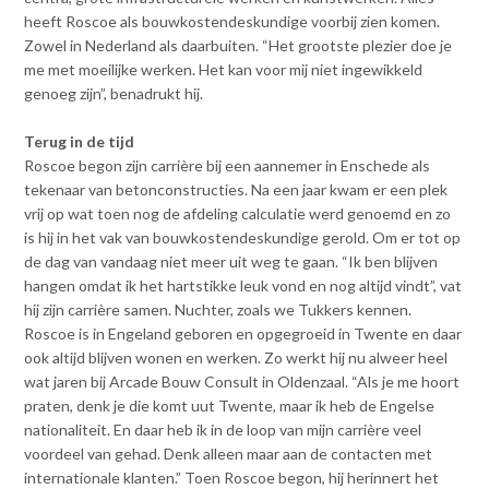
heeft Roscoe als bouwkostendeskundige voorbij zien komen.
Zowel in Nederland als daarbuiten. “Het grootste plezier doe je
me met moeilijke werken. Het kan voor mij niet ingewikkeld
genoeg zijn”, benadrukt hij.
Terug in de tijd
Roscoe begon zijn carrière bij een aannemer in Enschede als
tekenaar van betonconstructies. Na een jaar kwam er een plek
vrij op wat toen nog de afdeling calculatie werd genoemd en zo
is hij in het vak van bouwkostendeskundige gerold. Om er tot op
de dag van vandaag niet meer uit weg te gaan. “Ik ben blijven
hangen omdat ik het hartstikke leuk vond en nog altijd vindt”, vat
hij zijn carrière samen. Nuchter, zoals we Tukkers kennen.
Roscoe is in Engeland geboren en opgegroeid in Twente en daar
ook altijd blijven wonen en werken. Zo werkt hij nu alweer heel
wat jaren bij Arcade Bouw Consult in Oldenzaal. “Als je me hoort
praten, denk je die komt uut Twente, maar ik heb de Engelse
nationaliteit. En daar heb ik in de loop van mijn carrière veel
voordeel van gehad. Denk alleen maar aan de contacten met
internationale klanten.” Toen Roscoe begon, hij herinnert het