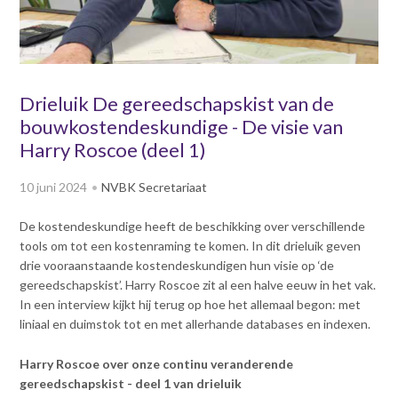
v
Dag van de
i
Bouwkostendeskundige 2024
g
Dag van de
a
Bouwkostendeskundige - 2
t
Drieluik De gereedschapskist van de
november 2023
i
bouwkostendeskundige - De visie van
Vernieuwde boek
o
Bouwkostenmanagement
Harry Roscoe (deel 1)
n
J
Publicatiereeks
10 juni 2024
NVBK Secretariaat
levensduurkosten
u
m
Nieuwsbrieven
De kostendeskundige heeft de beschikking over verschillende
p
Nieuwsarchief
tools om tot een kostenraming te komen. In dit drieluik geven
t
Opleiding & Carrière
drie vooraanstaande kostendeskundigen hun visie op ‘de
o
Artikelen
gereedschapskist’. Harry Roscoe zit al een halve eeuw in het vak.
m
Verenigingsdocumenten
Partners
In een interview kijkt hij terug op hoe het allemaal begon: met
a
Columns Bernd Karstenberg
liniaal en duimstok tot en met allerhande databases en indexen.
i
Actualiteit
n
Harry Roscoe over onze continu veranderende
c
gereedschapskist - deel 1 van drieluik
o