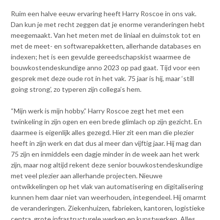
Contact
n
Ruim een halve eeuw ervaring heeft Harry Roscoe in ons vak.
t
Dan kun je met recht zeggen dat je enorme veranderingen hebt
e
Inloggen mijn NVBK
meegemaakt. Van het meten met de liniaal en duimstok tot en
n
met de meet- en softwarepakketten, allerhande databases en
t
indexen; het is een gevulde gereedschapskist waarmee de
Contact
bouwkostendeskundige anno 2023 op pad gaat. Tijd voor een
gesprek met deze oude rot in het vak. 75 jaar is hij, maar ‘still
going strong’, zo typeren zijn collega’s hem.
Zoek
“Mijn werk is mijn hobby.” Harry Roscoe zegt het met een
twinkeling in zijn ogen en een brede glimlach op zijn gezicht. En
daarmee is eigenlijk alles gezegd. Hier zit een man die plezier
heeft in zijn werk en dat dus al meer dan vijftig jaar. Hij mag dan
Inloggen
75 zijn en inmiddels een dagje minder in de week aan het werk
zijn, maar nog altijd rekent deze senior bouwkostendeskundige
met veel plezier aan allerhande projecten. Nieuwe
ontwikkelingen op het vlak van automatisering en digitalisering
kunnen hem daar niet van weerhouden, integendeel. Hij omarmt
de veranderingen. Ziekenhuizen, fabrieken, kantoren, logistieke
centra, grote infrastructurele werken en kunstwerken. Alles