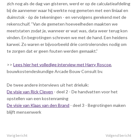
zich nog als de dag van gisteren, werd er op de calculatieafdeling
bij de aannemer waar hij werkte nog gemeten met een liniaal en
duimstok - óp de tekeningen - en vervolgens gerekend met de
rekenschuif. “Van de gemeten hoeveelheden maakten we
meetstaten zodat je, wanneer er wat was, data weer terug kon
vinden. En begrotingen schreven we met de hand. Een heidens
karwei. Zo waren er bijvoorbeeld drie controlerondes nodig om
te zorgen dat er geen fouten werden gemaakt.”
>>
Lees hier het volledige interview met Harry Roscoe
,
bouwkostendeskundige Arcade Bouw Consult bv.
De twee andere interviews uit het drieluik:
De visie van Rick Cleven
- deel 2 - De handvatten voor het
opstellen van een kostenraming
De visie van Klaas van den Brand
- deel 3 - Begrotingen maken
blijft mensenwerk
Vorig bericht
Volgend bericht