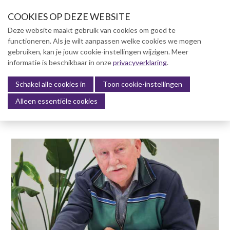
S
COOKIES OP DEZE WEBSITE
l
a
Deze website maakt gebruik van cookies om goed te
l
functioneren. Als je wilt aanpassen welke cookies we mogen
Over NVBK
i
gebruiken, kan je jouw cookie-instellingen wijzigen. Meer
n
informatie is beschikbaar in onze
NVBK Leden
privacyverklaring
.
k
s
Schakel alle cookies in
Lidmaatschap
Toon cookie-instellingen
Menu
o
Alleen essentiële cookies
Kennisbank
v
e
Kennisbank
r
Dag van de Bouwkosten 2025
J
Magazine
u
Kostenmanagement Bouw &
m
Infra (KM)
p
ABK-model 2023
t
o
Boek Levensduurkosten –
n
Slim investeren, lang
profiteren
a