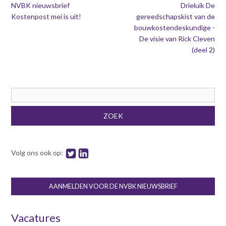
NVBK nieuwsbrief
Drieluik De
Kostenpost mei is uit!
gereedschapskist van de
bouwkostendeskundige -
De visie van Rick Cleven
(deel 2)
Zoekveld
ZOEK
Volg ons ook op:
AANMELDEN VOOR DE NVBK NIEUWSBRIEF
Vacatures