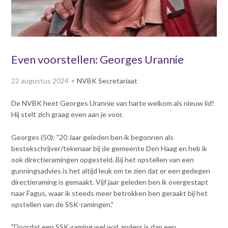
v
Dag van de
i
Bouwkostendeskundige 2024
g
Dag van de
a
Bouwkostendeskundige - 2
t
Even voorstellen: Georges Urannie
november 2023
i
Vernieuwde boek
o
22 augustus 2024
NVBK Secretariaat
Bouwkostenmanagement
n
J
Publicatiereeks
De NVBK heet Georges Urannie van harte welkom als nieuw lid!
levensduurkosten
u
Hij stelt zich graag even aan je voor.
m
Nieuwsbrieven
p
Georges (50): "20 Jaar geleden ben ik begonnen als
Nieuwsarchief
t
bestekschrijver/tekenaar bij de gemeente Den Haag en heb ik
Opleiding & Carrière
o
Artikelen
ook directieramingen opgesteld. Bij het opstellen van een
m
Verenigingsdocumenten
gunningsadvies is het altijd leuk om te zien dat er een gedegen
Partners
a
directieraming is gemaakt. Vijf jaar geleden ben ik overgestapt
Columns Bernd Karstenberg
i
naar Fagus, waar ik steeds meer betrokken ben geraakt bij het
Actualiteit
n
opstellen van de SSK-ramingen."
c
o
"Doordat een SSK-raming wel wat anders is dan een