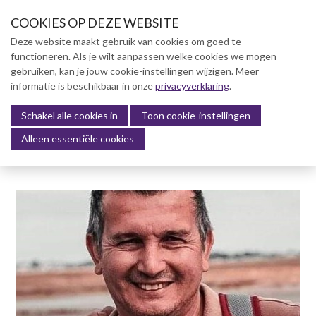
S
COOKIES OP DEZE WEBSITE
l
a
Deze website maakt gebruik van cookies om goed te
l
functioneren. Als je wilt aanpassen welke cookies we mogen
Over NVBK
i
gebruiken, kan je jouw cookie-instellingen wijzigen. Meer
n
informatie is beschikbaar in onze
NVBK Leden
privacyverklaring
.
k
s
Schakel alle cookies in
Lidmaatschap
Toon cookie-instellingen
Menu
o
Alleen essentiële cookies
Kennisbank
v
e
Kennisbank
r
Dag van de Bouwkosten 2025
J
Magazine
u
Kostenmanagement Bouw &
m
Infra (KM)
p
ABK-model 2023
t
o
Boek Levensduurkosten –
n
Slim investeren, lang
profiteren
a