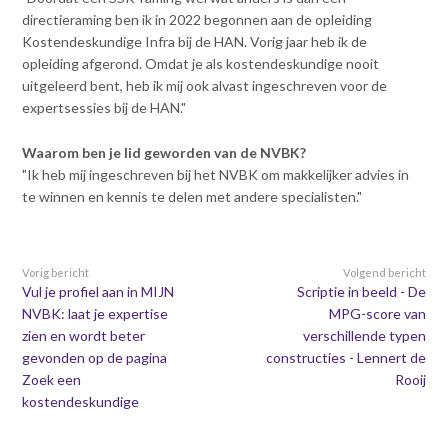
Contact
n
directieraming ben ik in 2022 begonnen aan de opleiding
t
Kostendeskundige Infra bij de HAN. Vorig jaar heb ik de
e
Inloggen mijn NVBK
opleiding afgerond. Omdat je als kostendeskundige nooit
n
uitgeleerd bent, heb ik mij ook alvast ingeschreven voor de
t
expertsessies bij de HAN."
Contact
Waarom ben je lid geworden van de NVBK?
"Ik heb mij ingeschreven bij het NVBK om makkelijker advies in
te winnen en kennis te delen met andere specialisten."
Zoek
Vorig bericht
Volgend bericht
Vul je profiel aan in MIJN
Scriptie in beeld - De
Inloggen
NVBK: laat je expertise
MPG-score van
zien en wordt beter
verschillende typen
gevonden op de pagina
constructies - Lennert de
Zoek een
Rooij
kostendeskundige