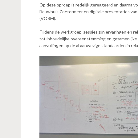
n
Op deze oproep is redelijk gereageerd en daarna v
t
Bouwhuis Zoetermeer en digitale presentaties van
e
(VORM).
n
t
Tijdens de werkgroep-sessies zijn ervaringen en r
tot inhoudelijke overeenstemming en gezamenlijke 
aanvullingen op de al aanwezige standaarden in rela