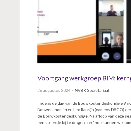
v
i
g
a
t
i
o
n
J
u
m
p
Voortgang werkgroep BIM: kerng
t
o
26 augustus 2024
NVBK Secretariaat
m
a
Tijdens de dag van de Bouwkostendeskundige 9 n
i
Bouweconomie) en Lex Ransijn (namens DSGO) een 
n
de Bouwkostendeskundige. Na afloop van deze sess
c
een steentje bij te dragen aan “hoe kunnen we kom
o