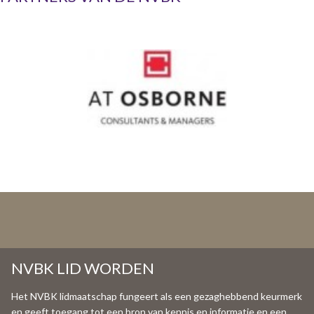
NVBK LID WORDEN
Het NVBK lidmaatschap fungeert als een gezaghebbend keurmerk
en geeft toegang tot een bron van kennis en informatie en een