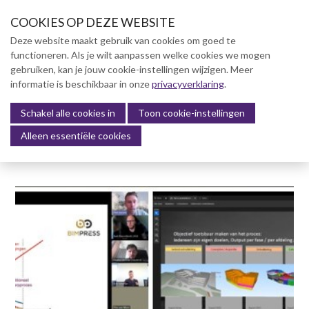
S
COOKIES OP DEZE WEBSITE
l
a
Deze website maakt gebruik van cookies om goed te
l
functioneren. Als je wilt aanpassen welke cookies we mogen
Over NVBK
i
gebruiken, kan je jouw cookie-instellingen wijzigen. Meer
n
informatie is beschikbaar in onze
NVBK Leden
privacyverklaring
.
k
s
Schakel alle cookies in
Lidmaatschap
Toon cookie-instellingen
Menu
o
Alleen essentiële cookies
Kennisbank
v
e
Kennisbank
r
Dag van de Bouwkosten 2025
J
Magazine
u
Kostenmanagement Bouw &
m
Infra (KM)
p
ABK-model 2023
t
o
Boek Levensduurkosten –
n
Slim investeren, lang
profiteren
a