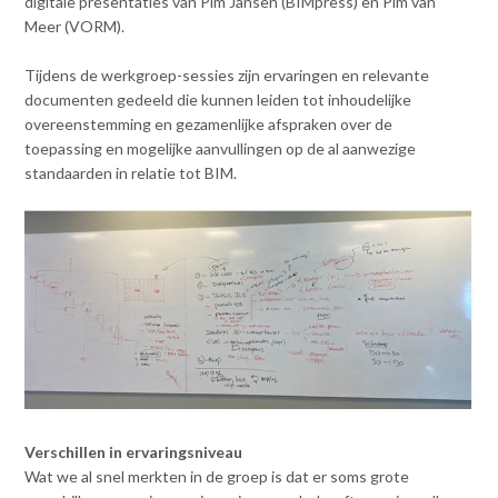
digitale presentaties van Pim Jansen (BIMpress) en Pim van
Contact
n
Meer (VORM).
t
e
Inloggen mijn NVBK
Tijdens de werkgroep-sessies zijn ervaringen en relevante
n
documenten gedeeld die kunnen leiden tot inhoudelijke
t
overeenstemming en gezamenlijke afspraken over de
Contact
toepassing en mogelijke aanvullingen op de al aanwezige
standaarden in relatie tot BIM.
Zoek
Inloggen
Verschillen in ervaringsniveau
Wat we al snel merkten in de groep is dat er soms grote