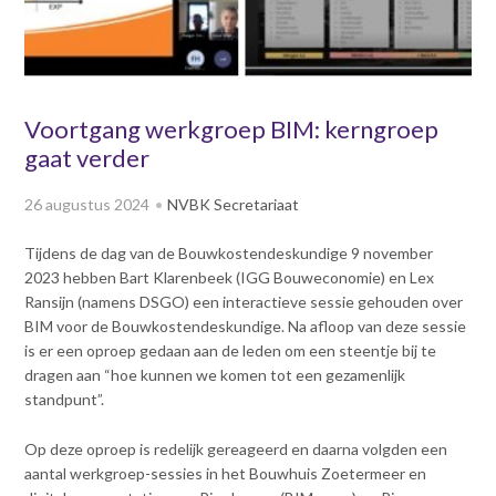
v
Dag van de
i
Bouwkostendeskundige 2024
g
Dag van de
a
Bouwkostendeskundige - 2
t
Voortgang werkgroep BIM: kerngroep
november 2023
i
gaat verder
Vernieuwde boek
o
Bouwkostenmanagement
n
26 augustus 2024
NVBK Secretariaat
J
Publicatiereeks
levensduurkosten
u
Tijdens de dag van de Bouwkostendeskundige 9 november
m
Nieuwsbrieven
2023 hebben Bart Klarenbeek (IGG Bouweconomie) en Lex
p
Nieuwsarchief
Ransijn (namens DSGO) een interactieve sessie gehouden over
t
BIM voor de Bouwkostendeskundige. Na afloop van deze sessie
Opleiding & Carrière
o
Artikelen
is er een oproep gedaan aan de leden om een steentje bij te
m
Verenigingsdocumenten
dragen aan “hoe kunnen we komen tot een gezamenlijk
Partners
a
standpunt”.
Columns Bernd Karstenberg
i
Actualiteit
n
Op deze oproep is redelijk gereageerd en daarna volgden een
c
aantal werkgroep-sessies in het Bouwhuis Zoetermeer en
o