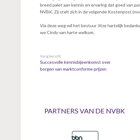
n
breed palet aan kennis en ervaring dat goed van p
t
NVBK. Zij stelt zich in de volgende Kostenpost (no
e
n
Via deze weg wil het bestuur Jitze hartelijk bedank
t
we Cindy van harte welkom.
Vorig bericht
Succesvolle kennisbijeenkomst over
borgen van marktconforme prijzen
PARTNERS VAN DE NVBK