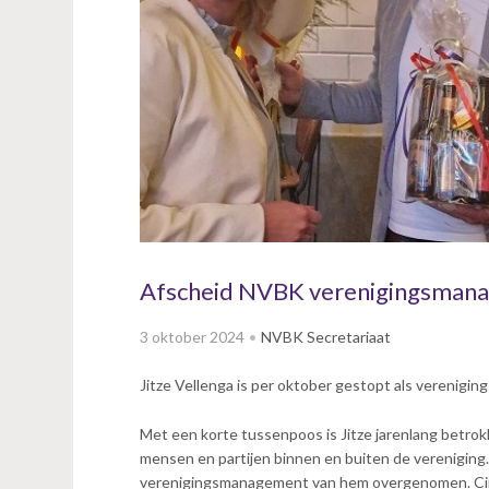
v
i
g
a
t
i
o
n
J
u
m
p
Afscheid NVBK verenigingsmanage
t
o
3 oktober 2024
NVBK Secretariaat
m
a
Jitze Vellenga is per oktober gestopt als verenig
i
n
Met een korte tussenpoos is Jitze jarenlang betro
c
mensen en partijen binnen en buiten de vereniging
o
verenigingsmanagement van hem overgenomen. Cind