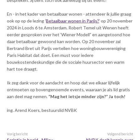
bespreken. Jij bent toch óók aanwezig bij dit event?
En - in het kader van betaalbaar wonen - attendeer ik jullie graag
ook op op de lezing '
Betaalbaar wonen in Parijs?
' op 20 november
2024 in Loods 6 te Amsterdam. Robert Temel uit Wenen heeft
eerder gesproken over het ‘Wiener Modell” en aangetoond hoe
daar betaalbaar gewoond kan worden. Op 20 november zal
Bertrand Bret uit Parijs vertellen hoe woningbouwvereniging
Paris Habitat dat doet. Een must voor iedere
bouwkostendeskundige die de sociale huursector een warm
hart toe draagt.
Ik zeg dank voor de aandacht en hoop dat we elkaar lijfelijk
ontmoeten op bovengenoemde events, waaraan je als lid gratis
aan deel mag nemen.
“Mag het ietsje minder zijn?” Ja toch!
ing. Arend Koers, bestuurslid NVBK
Vorig bericht
Volgend bericht
Scriptie in beeld - Milieu-
NVBK deelt kennis over