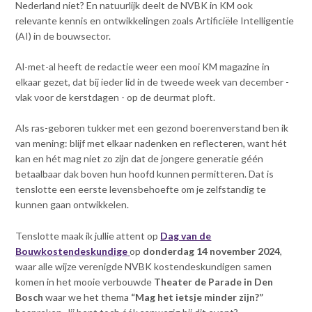
Nederland niet? En natuurlijk deelt de NVBK in KM ook
relevante kennis en ontwikkelingen zoals Artificiële Intelligentie
(AI) in de bouwsector.
Al-met-al heeft de redactie weer een mooi KM magazine in
elkaar gezet, dat bij ieder lid in de tweede week van december -
vlak voor de kerstdagen - op de deurmat ploft.
Als ras-geboren tukker met een gezond boerenverstand ben ik
van mening: blijf met elkaar nadenken en reflecteren, want hét
kan en hét mag niet zo zijn dat de jongere generatie géén
betaalbaar dak boven hun hoofd kunnen permitteren. Dat is
tenslotte een eerste levensbehoefte om je zelfstandig te
kunnen gaan ontwikkelen.
Tenslotte maak ik jullie attent op
Dag van de
Bouwkostendeskundige
op
donderdag 14 november 2024
,
waar alle wijze verenigde NVBK kostendeskundigen samen
komen in het mooie verbouwde
T
heater de Parade in Den
Bosch
waar we het thema
“Mag het ietsje minder zijn?”