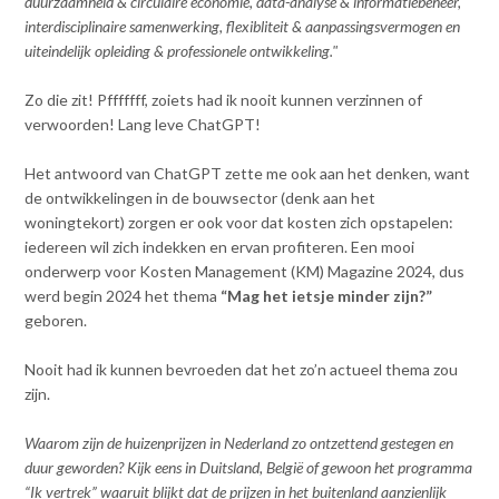
duurzaamheid & circulaire economie, data-analyse & informatiebeheer,
Contact
n
interdisciplinaire samenwerking, flexibliteit & aanpassingsvermogen en
t
uiteindelijk opleiding & professionele ontwikkeling."
e
Inloggen mijn NVBK
n
Zo die zit! Pfffffff, zoiets had ik nooit kunnen verzinnen of
t
verwoorden! Lang leve ChatGPT!
Contact
Het antwoord van ChatGPT zette me ook aan het denken, want
de ontwikkelingen in de bouwsector (denk aan het
woningtekort) zorgen er ook voor dat kosten zich opstapelen:
Zoek
iedereen wil zich indekken en ervan profiteren. Een mooi
onderwerp voor Kosten Management (KM) Magazine 2024, dus
werd begin 2024 het thema
“Mag het ietsje minder zijn?”
geboren.
Inloggen
Nooit had ik kunnen bevroeden dat het zo’n actueel thema zou
zijn.
Waarom zijn de huizenprijzen in Nederland zo ontzettend gestegen en
duur geworden? Kijk eens in Duitsland, België of gewoon het programma
“Ik vertrek” waaruit blijkt dat de prijzen in het buitenland aanzienlijk