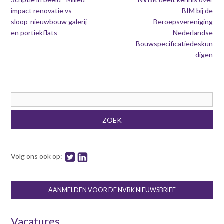
impact renovatie vs
BIM bij de
sloop-nieuwbouw galerij-
Beroepsvereniging
en portiekflats
Nederlandse
Bouwspecificatiedeskun
digen
Zoekveld
ZOEK
Volg ons ook op:
AANMELDEN VOOR DE NVBK NIEUWSBRIEF
Vacatures