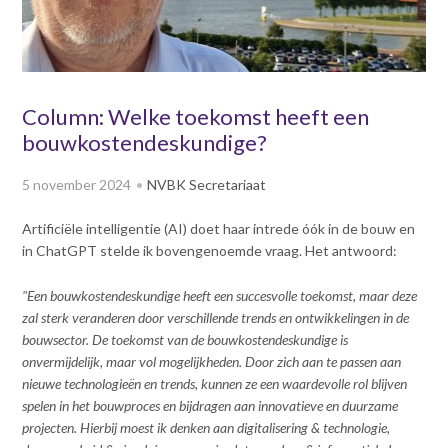
v
Dag van de
i
Bouwkostendeskundige 2024
g
Dag van de
a
Bouwkostendeskundige - 2
t
Column: Welke toekomst heeft een
november 2023
i
bouwkostendeskundige?
Vernieuwde boek
o
Bouwkostenmanagement
n
5 november 2024
NVBK Secretariaat
J
Publicatiereeks
levensduurkosten
u
Artificiële intelligentie (AI) doet haar intrede óók in de bouw en
m
Nieuwsbrieven
in ChatGPT stelde ik bovengenoemde vraag. Het antwoord:
p
Nieuwsarchief
t
"Een bouwkostendeskundige heeft een succesvolle toekomst, maar deze
Opleiding & Carrière
o
Artikelen
zal sterk veranderen door verschillende trends en ontwikkelingen in de
m
Verenigingsdocumenten
bouwsector. De toekomst van de bouwkostendeskundige is
Partners
a
onvermijdelijk, maar vol mogelijkheden. Door zich aan te passen aan
Columns Bernd Karstenberg
i
Actualiteit
nieuwe technologieën en trends, kunnen ze een waardevolle rol blijven
n
spelen in het bouwproces en bijdragen aan innovatieve en duurzame
c
projecten. Hierbij moest ik denken aan digitalisering & technologie,
o