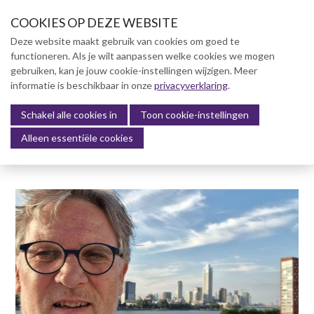
S
COOKIES OP DEZE WEBSITE
l
a
Deze website maakt gebruik van cookies om goed te
l
functioneren. Als je wilt aanpassen welke cookies we mogen
Over NVBK
i
gebruiken, kan je jouw cookie-instellingen wijzigen. Meer
n
informatie is beschikbaar in onze
NVBK Leden
privacyverklaring
.
k
s
Schakel alle cookies in
Lidmaatschap
Toon cookie-instellingen
Menu
o
Alleen essentiële cookies
Kennisbank
v
e
Kennisbank
r
Dag van de Bouwkosten 2025
J
Magazine
u
Kostenmanagement Bouw &
m
Infra (KM)
p
ABK-model 2023
t
o
Boek Levensduurkosten –
n
Slim investeren, lang
profiteren
a