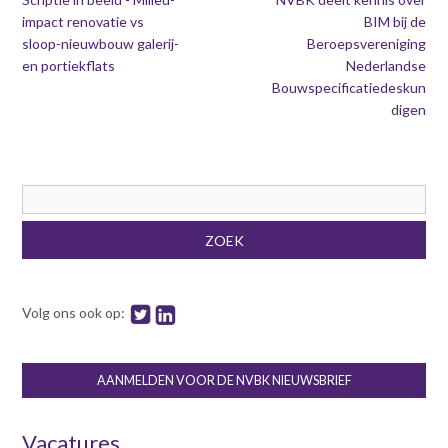
impact renovatie vs
BIM bij de
sloop-nieuwbouw galerij-
Beroepsvereniging
en portiekflats
Nederlandse
Bouwspecificatiedeskun
digen
Zoekveld
ZOEK
Volg ons ook op:
AANMELDEN VOOR DE NVBK NIEUWSBRIEF
Vacatures