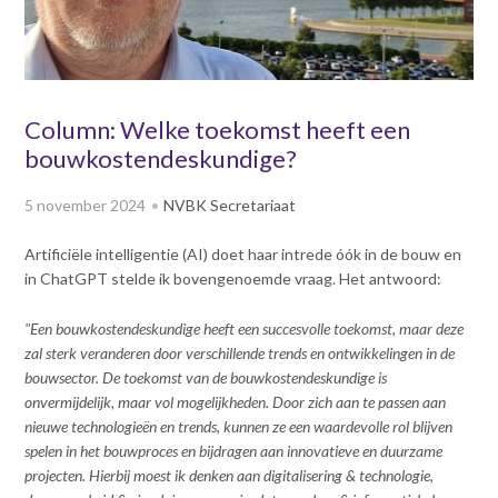
v
Dag van de
i
Bouwkostendeskundige 2024
g
Dag van de
a
Bouwkostendeskundige - 2
t
Column: Welke toekomst heeft een
november 2023
i
bouwkostendeskundige?
Vernieuwde boek
o
Bouwkostenmanagement
n
5 november 2024
NVBK Secretariaat
J
Publicatiereeks
levensduurkosten
u
Artificiële intelligentie (AI) doet haar intrede óók in de bouw en
m
Nieuwsbrieven
in ChatGPT stelde ik bovengenoemde vraag. Het antwoord:
p
Nieuwsarchief
t
"Een bouwkostendeskundige heeft een succesvolle toekomst, maar deze
Opleiding & Carrière
o
Artikelen
zal sterk veranderen door verschillende trends en ontwikkelingen in de
m
Verenigingsdocumenten
bouwsector. De toekomst van de bouwkostendeskundige is
Partners
a
onvermijdelijk, maar vol mogelijkheden. Door zich aan te passen aan
Columns Bernd Karstenberg
i
Actualiteit
nieuwe technologieën en trends, kunnen ze een waardevolle rol blijven
n
spelen in het bouwproces en bijdragen aan innovatieve en duurzame
c
projecten. Hierbij moest ik denken aan digitalisering & technologie,
o