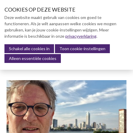
S
COOKIES OP DEZE WEBSITE
l
a
Deze website maakt gebruik van cookies om goed te
l
functioneren. Als je wilt aanpassen welke cookies we mogen
Over NVBK
i
gebruiken, kan je jouw cookie-instellingen wijzigen. Meer
n
informatie is beschikbaar in onze
NVBK Leden
privacyverklaring
.
k
s
Schakel alle cookies in
Lidmaatschap
Toon cookie-instellingen
Menu
o
Alleen essentiële cookies
Kennisbank
v
e
Kennisbank
r
Dag van de Bouwkosten 2025
J
Magazine
u
Kostenmanagement Bouw &
m
Infra (KM)
p
ABK-model 2023
t
o
Boek Levensduurkosten –
n
Slim investeren, lang
profiteren
a