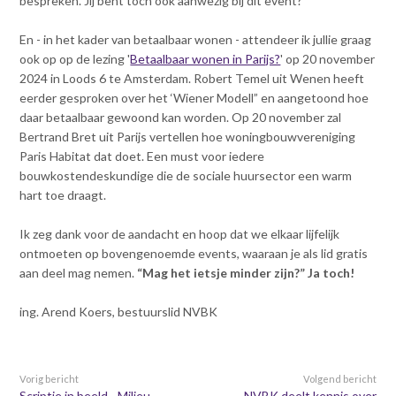
bespreken. Jij bent toch óók aanwezig bij dit event?
En - in het kader van betaalbaar wonen - attendeer ik jullie graag
ook op op de lezing '
Betaalbaar wonen in Parijs?
' op 20 november
2024 in Loods 6 te Amsterdam. Robert Temel uit Wenen heeft
eerder gesproken over het ‘Wiener Modell” en aangetoond hoe
daar betaalbaar gewoond kan worden. Op 20 november zal
Bertrand Bret uit Parijs vertellen hoe woningbouwvereniging
Paris Habitat dat doet. Een must voor iedere
bouwkostendeskundige die de sociale huursector een warm
hart toe draagt.
Ik zeg dank voor de aandacht en hoop dat we elkaar lijfelijk
ontmoeten op bovengenoemde events, waaraan je als lid gratis
aan deel mag nemen.
“Mag het ietsje minder zijn?” Ja toch!
ing. Arend Koers, bestuurslid NVBK
Vorig bericht
Volgend bericht
Scriptie in beeld - Milieu-
NVBK deelt kennis over