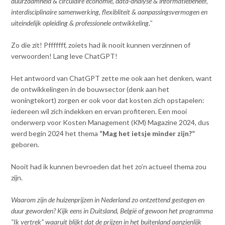
duurzaamheid & circulaire economie, data-analyse & informatiebeheer,
Contact
n
interdisciplinaire samenwerking, flexibliteit & aanpassingsvermogen en
t
uiteindelijk opleiding & professionele ontwikkeling."
e
Inloggen mijn NVBK
n
Zo die zit! Pfffffff, zoiets had ik nooit kunnen verzinnen of
t
verwoorden! Lang leve ChatGPT!
Contact
Het antwoord van ChatGPT zette me ook aan het denken, want
de ontwikkelingen in de bouwsector (denk aan het
woningtekort) zorgen er ook voor dat kosten zich opstapelen:
Zoek
iedereen wil zich indekken en ervan profiteren. Een mooi
onderwerp voor Kosten Management (KM) Magazine 2024, dus
werd begin 2024 het thema
“Mag het ietsje minder zijn?”
geboren.
Inloggen
Nooit had ik kunnen bevroeden dat het zo’n actueel thema zou
zijn.
Waarom zijn de huizenprijzen in Nederland zo ontzettend gestegen en
duur geworden? Kijk eens in Duitsland, België of gewoon het programma
“Ik vertrek” waaruit blijkt dat de prijzen in het buitenland aanzienlijk