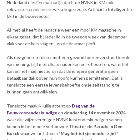
Nederland niet? En natuurlijk deelt de NVBK in KM ook
relevante kennis en ontwikkelingen zoals Artificiële Intelligentie
(AI) in de bouwsector.
Al-met-al heeft de redactie weer een mooi KM magazine in
elkaar gezet, dat bij ieder lid in de tweede week van december -
vlak voor de kerstdagen - op de deurmat ploft.
Als ras-geboren tukker met een gezond boerenverstand ben ik
van mening: blijf met elkaar nadenken en reflecteren, want hét
kan en hét mag niet zo zijn dat de jongere generatie géén
betaalbaar dak boven hun hoofd kunnen permitteren. Dat is
tenslotte een eerste levensbehoefte om je zelfstandig te
kunnen gaan ontwikkelen.
Tenslotte maak ik jullie attent op
Dag van de
Bouwkostendeskundige
op
donderdag 14 november 2024
,
waar alle wijze verenigde NVBK kostendeskundigen samen
komen in het mooie verbouwde
T
heater de Parade in Den
Bosch
waar we het thema
“Mag het ietsje minder zijn?”