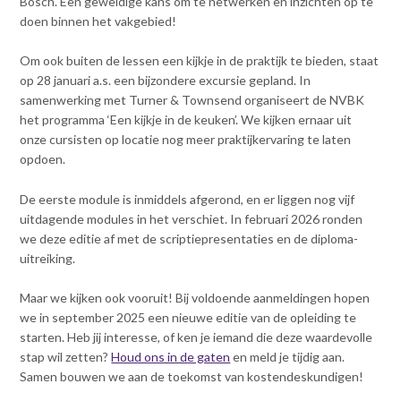
Bosch. Een geweldige kans om te netwerken en inzichten op te
Contact
n
doen binnen het vakgebied!
t
e
Inloggen mijn NVBK
Om ook buiten de lessen een kijkje in de praktijk te bieden, staat
n
op 28 januari a.s. een bijzondere excursie gepland. In
t
samenwerking met Turner & Townsend organiseert de NVBK
Contact
het programma ‘Een kijkje in de keuken’. We kijken ernaar uit
onze cursisten op locatie nog meer praktijkervaring te laten
opdoen.
Zoek
De eerste module is inmiddels afgerond, en er liggen nog vijf
uitdagende modules in het verschiet. In februari 2026 ronden
we deze editie af met de scriptiepresentaties en de diploma-
uitreiking.
Inloggen
Maar we kijken ook vooruit! Bij voldoende aanmeldingen hopen
we in september 2025 een nieuwe editie van de opleiding te
starten. Heb jij interesse, of ken je iemand die deze waardevolle
stap wil zetten?
Houd ons in de gaten
en meld je tijdig aan.
Samen bouwen we aan de toekomst van kostendeskundigen!