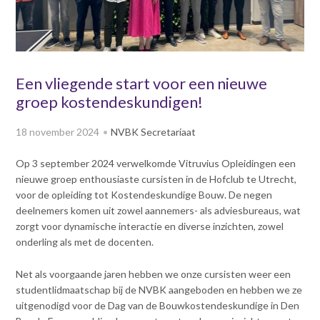
v
Dag van de
i
Bouwkostendeskundige 2024
g
Dag van de
a
Bouwkostendeskundige - 2
t
Een vliegende start voor een nieuwe
november 2023
i
groep kostendeskundigen!
Vernieuwde boek
o
Bouwkostenmanagement
n
18 november 2024
NVBK Secretariaat
J
Publicatiereeks
levensduurkosten
u
Op 3 september 2024 verwelkomde Vitruvius Opleidingen een
m
Nieuwsbrieven
nieuwe groep enthousiaste cursisten in de Hofclub te Utrecht,
p
Nieuwsarchief
voor de opleiding tot Kostendeskundige Bouw. De negen
t
deelnemers komen uit zowel aannemers- als adviesbureaus, wat
Opleiding & Carrière
o
Artikelen
zorgt voor dynamische interactie en diverse inzichten, zowel
m
Verenigingsdocumenten
onderling als met de docenten.
Partners
a
Columns Bernd Karstenberg
i
Actualiteit
Net als voorgaande jaren hebben we onze cursisten weer een
n
studentlidmaatschap bij de NVBK aangeboden en hebben we ze
c
uitgenodigd voor de Dag van de Bouwkostendeskundige in Den
o