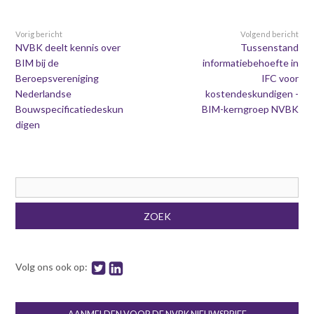
Vorig bericht
Volgend bericht
NVBK deelt kennis over
Tussenstand
BIM bij de
informatiebehoefte in
Beroepsvereniging
IFC voor
Nederlandse
kostendeskundigen -
Bouwspecificatiedeskun
BIM-kerngroep NVBK
digen
Zoekveld
ZOEK
Volg ons ook op: