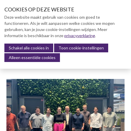
S
COOKIES OP DEZE WEBSITE
l
a
Deze website maakt gebruik van cookies om goed te
l
functioneren. Als je wilt aanpassen welke cookies we mogen
Over NVBK
i
gebruiken, kan je jouw cookie-instellingen wijzigen. Meer
n
informatie is beschikbaar in onze
NVBK Leden
privacyverklaring
.
k
s
Schakel alle cookies in
Lidmaatschap
Toon cookie-instellingen
Menu
o
Alleen essentiële cookies
Kennisbank
v
e
Kennisbank
r
Dag van de Bouwkosten 2025
J
Magazine
u
Kostenmanagement Bouw &
m
Infra (KM)
p
ABK-model 2023
t
o
Boek Levensduurkosten –
n
Slim investeren, lang
profiteren
a