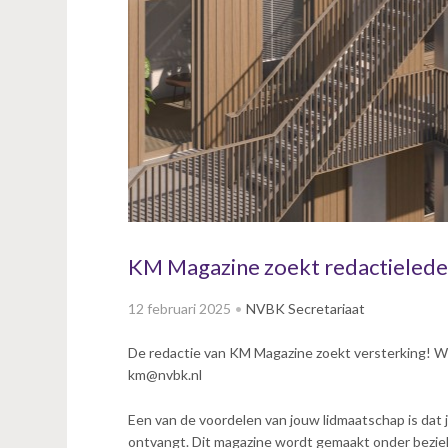
v
i
g
a
t
i
o
n
J
u
m
p
KM Magazine zoekt redactieled
t
o
12 februari 2025
NVBK Secretariaat
m
a
De redactie van KM Magazine zoekt versterking! Wi
i
km@nvbk.nl
n
c
Een van de voordelen van jouw lidmaatschap is dat
o
ontvangt. Dit magazine wordt gemaakt onder bezie