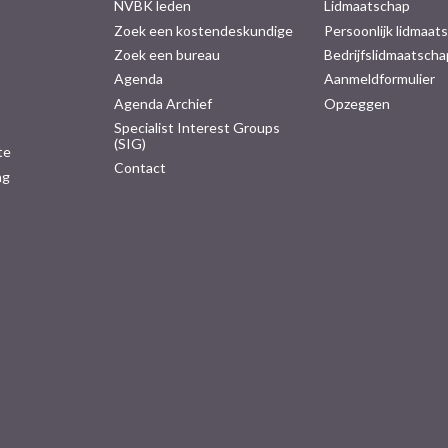
NVBK leden
Lidmaatschap
Zoek een kostendeskundige
Persoonlijk lidmaat
Zoek een bureau
Bedrijfslidmaatscha
Agenda
Aanmeldformulier
Agenda Archief
Opzeggen
Specialist Interest Groups
(SIG)
te
Contact
ng