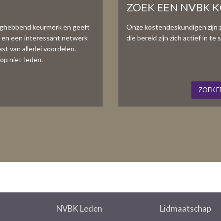
ZOEK EEN NVBK 
aghebbend keurmerk en geeft
Onze kostendeskundigen zijn 
e en een interessant netwerk
die bereid zijn zich actief in 
t van allerlei voordelen.
op niet-leden.
ZOEK E
NVBK Leden
Lidmaatschap