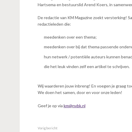
n
Hartsema en bestuurslid Arend Koers, in samenw
t
e
De redactie van KM Magazine zoekt versterking! 
n
redactieleden die:
t
meedenken over een thema;
meedenken over bij dat thema passende onder
hun netwerk / potentiële auteurs kunnen benade
die het leuk vinden zelf een artikel te schrijven.
Wij waarderen jouw inbreng! En voegen je graag toe
We doen het samen, door en voor onze leden!
Geef je op via
km@nvbk.nl
Vorig bericht